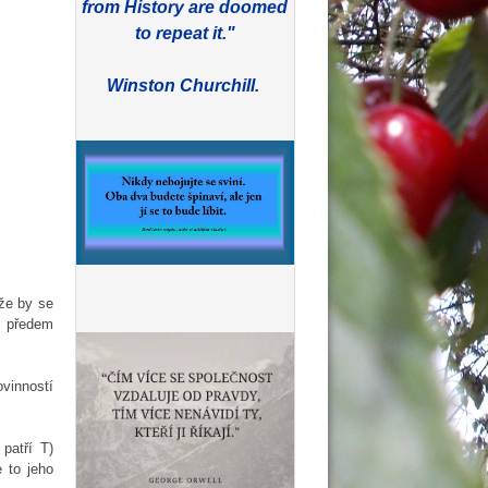
from History are doomed
to repeat it."
Winston Churchill.
 že by se
tí předem
vinností
patří T)
 to jeho