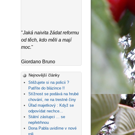
"
Jaká naivita žádat reformu
od těch, kdo měli a mají
moc.
"
Giordano Bruno
Nejnovější články
Stěžujete si na policii ?
Patříte do blázince !!
Stížnost se podává na hrubé
chování, ne na trestné činy
Úřad majetkový : Když se
odpovídat nechce...
Státní zástupci ... se
nepřetrhnou
Dona Pabla uvidíme v nové
roli