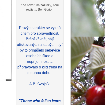
Kdo nevěří na zázraky, není
realista. Ben-Gurion
Pravý charakter se vyzná
citem pro spravedlnost.
Brání křivdě, hájí
utiskovaných a slabých, byť
by to přinášelo sebevíce
osobních škod a
nepříjemností a
připravovalo o klid třeba na
dlouhou dobu.
A.B. Svojsík
"Those who fail to learn