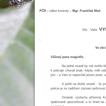
PČR –
odbor kontroly
– Mgr. Franti
KRPS
VYR
Věc : Vaše
Ve věci
Vážený pane magistře,
Na jedné straně by mě mohlo těš
ti policajti chovali jinak, kdyby měli 
jisti – a Vám to neposílali jenom proto, 
A ještě na druhé straně : Je 
policie je ze zadržení záznam pořizovat
Ostatně, výslechu přítomný Ku
opakovaně upozorňoval, a to hned na z