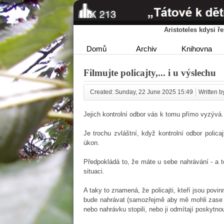
Aristoteles kdysi 
Domů
Archiv
Knihovna
Filmujte policajty,... i u výslechu
Created: Sunday, 22 June 2025 15:49
Written by
Jejich kontrolní odbor vás k tomu přímo vyzývá.
Je trochu zvláštní, když kontrolní odbor polica
úkon.
Předpokládá to, že máte u sebe nahrávání - a to
situaci.
A taky to znamená, že policajti, kteří jsou povin
bude nahrávat (samozřejmě aby mě mohli zase z 
nebo nahrávku stopili, nebo ji odmítají poskyt