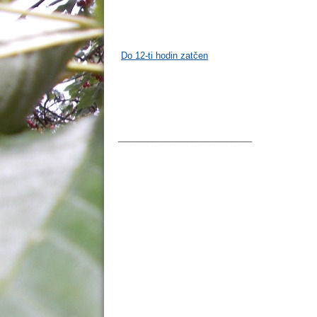
Do 12-ti hodin zatčen
___________________________