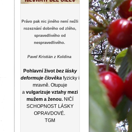
Právo pak nic jiného není nežli
rozeznání dobrého od zlého,
spravedlivého od
nespravedlivého.
Pavel Kristián z Koldína
Pohlavní život
bez lásky
deformuje člověka
fyzicky i
mravně. Otupuje
a
vulgarizuje vztahy mezi
mužem a ženou.
NIČÍ
SCHOPNOST LÁSKY
OPRAVDOVÉ.
TGM