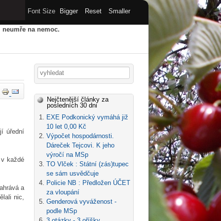
Font Size
Bigger
Reset
Smaller
u, neumře na nemoc.
HY
STARÝ WEB
ARCHIV
Vyhledávání
Nejčtenější články za
posledních 30 dni
EXE Podkonický vymáhá již
10 let 0,00 Kč
jí úřední
Výpočet hospodárnosti.
Dáreček Tejcovi. K jeho
výročí na MSp
e v každé
TO Vlček : Státní (zás)tupec
se sám usvědčuje
Policie NB : Předložen ÚČET
nahrává a
za vloupání
lali nic,
Genderová vyváženost -
podle MSp
3 otázky - 3 oříšky