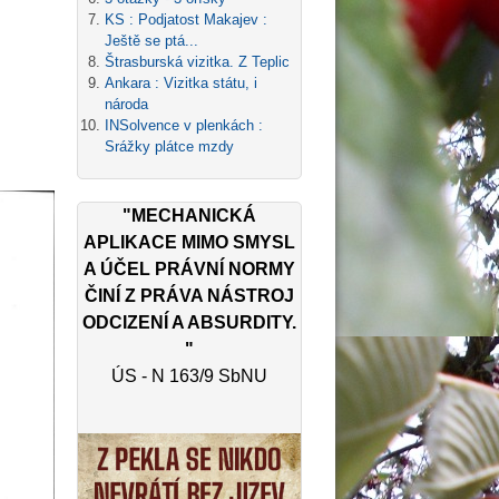
KS : Podjatost Makajev :
Ještě se ptá...
Štrasburská vizitka. Z Teplic
Ankara : Vizitka státu, i
národa
INSolvence v plenkách :
Srážky plátce mzdy
"MECHANICKÁ
APLIKACE MIMO SMYSL
A ÚČEL PRÁVNÍ NORMY
ČINÍ Z PRÁVA NÁSTROJ
ODCIZENÍ A ABSURDITY.
"
ÚS - N 163/9 SbNU