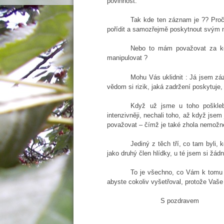
povinnost.
Tak kde ten záznam je ?? Proč
pořídit a samozřejmě poskytnout svým
Nebo to mám považovat za kon
manipulovat ?
Mohu Vás uklidnit : Já jsem zá
vědom si rizik, jaká zadržení poskytuje
Když už jsme u toho poškleb
intenzivněji, nechali toho, až když jsem
považovat – čímž je také zhola nemožn
Jediný z těch tří, co tam byli,
jako druhý člen hlídky, u té jsem si žá
To je všechno, co Vám k tomu m
abyste cokoliv vyšetřoval, protože Vaše
S pozdravem