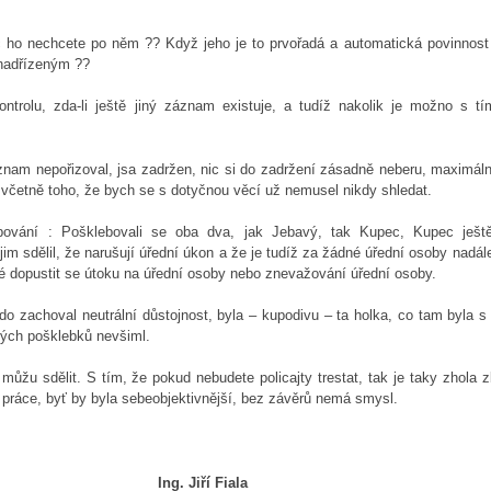
 ho nechcete po něm ?? Když jeho je to prvořadá a automatická povinnos
 nadřízeným ??
trolu, zda-li ještě jiný záznam existuje, a tudíž nakolik je možno s t
znam nepořizoval, jsa zadržen, nic si do zadržení zásadně neberu, maximáln
, včetně toho, že bych se s dotyčnou věcí už nemusel nikdy shledat.
ování : Pošklebovali se oba dva, jak Jebavý, tak Kupec, Kupec ješt
 jim sdělil, že narušují úřední úkon a že je tudíž za žádné úřední osoby nadá
é dopustit se útoku na úřední osoby nebo znevažování úřední osoby.
 kdo zachoval neutrální důstojnost, byla – kupodivu – ta holka, co tam byla
dných pošklebků nevšiml.
ůžu sdělit. S tím, že pokud nebudete policajty trestat, tak je taky zhola 
 práce, byť by byla sebeobjektivnější, bez závěrů nemá smysl.
Ing. Jiří Fiala