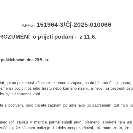
šek Med
151964-3/Čj-2025-010066
 -
OZUMĚNÍ o přijetí podání - z 11.6.
 pošklebování dne 29.5. t.r.
it, jakou pozornost věnujete i zmínce v zápisu, na druhé straně - je jasné,
sebemenší pocit možného trestu nebo kárného řízení, a nebyli si beztrestnos
aby byli všestranně kryti.
jistě s podivem, proč chcete záznam po mně jako po zadrženém, zatímco po
.
pec (při zápisu v matrice patrně spletli první písmeno, správně tam asi 
ačátku, že záznam pořizuje. I kdyby neupozorňoval, tak mám za to, že je