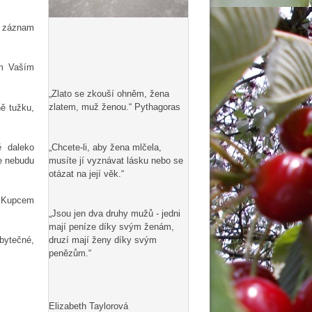
t záznam
ím Vaším
„Zlato se zkouší ohněm, žena
zlatem, muž ženou.“ Pythagoras
ě tužku,
„Chcete-li, aby žena mlčela,
ě daleko
musíte jí vyznávat lásku nebo se
le nebudu
otázat na její věk.“
 s Kupcem
„Jsou jen dva druhy mužů - jedni
mají peníze díky svým ženám,
druzí mají ženy díky svým
zbytečné,
penězům.“
Elizabeth Taylorová