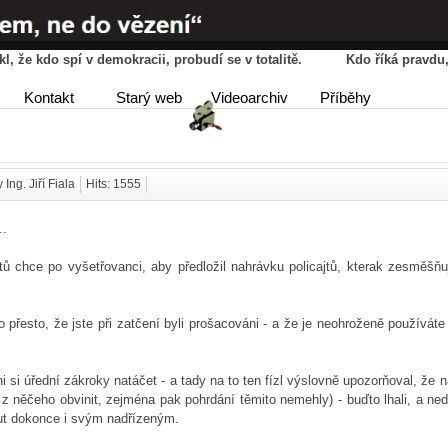
řekl, že kdo spí v demokracii, probudí se v totalitě. Kdo říká pravd
HOME
AGENDA
PŘÍBĚ
Kontakt
Starý web
Videoarchiv
Příběhy
DISKUSE
 Ing. Jiří Fiala
Hits: 1555
..
jtů chce po vyšetřovanci, aby předložil nahrávku policajtů, kterak zesměšňu
 přesto, že jste při zatčení byli prošacováni - a že je neohroženě používát
ni si úřední zákroky natáčet - a tady na to ten fízl výslovně upozorňoval, že 
něčeho obvinit, zejména pak pohrdání těmito nemehly) - buďto lhali, a nedě
nout dokonce i svým nadřízeným.