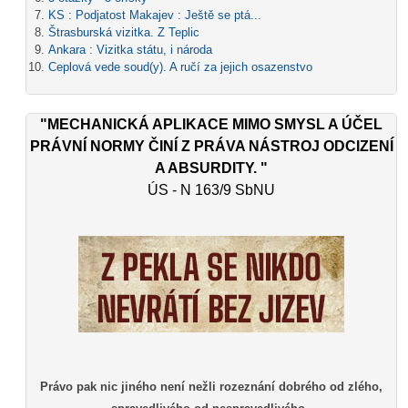
KS : Podjatost Makajev : Ještě se ptá...
Štrasburská vizitka. Z Teplic
Ankara : Vizitka státu, i národa
Ceplová vede soud(y). A ručí za jejich osazenstvo
"MECHANICKÁ APLIKACE MIMO SMYSL A ÚČEL
PRÁVNÍ NORMY ČINÍ Z PRÁVA NÁSTROJ ODCIZENÍ
A ABSURDITY. "
ÚS - N 163/9 SbNU
Právo pak nic jiného není nežli rozeznání dobrého od zlého,