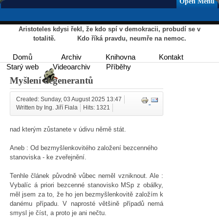
Open Menu
Aristoteles kdysi řekl, že kdo spí v demokracii, probudí se v
totalitě. Kdo říká pravdu, neumře na nemoc.
Domů
Archiv
Knihovna
Kontakt
Starý web
Videoarchiv
Příběhy
Myšlení degenerantů
Created: Sunday, 03 August 2025 13:47
Written by Ing. Jiří Fiala
Hits: 1321
nad kterým zůstanete v údivu němě stát.
Aneb : Od bezmyšlenkovitého založení bezcenného
stanoviska - ke zveřejnění.
Tenhle článek původně vůbec neměl vzniknout. Ale :
Vybalíc á priori bezcenné stanovisko MSp z obálky,
měl jsem za to, že ho jen bezmyšlenkovitě založím k
danému případu. V naprosté většině případů nemá
smysl je číst, a proto je ani nečtu.