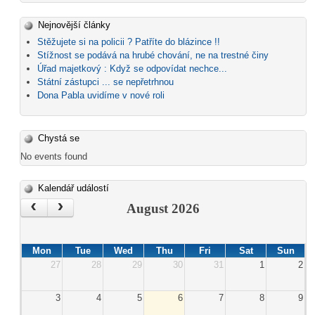
Nejnovější články
Stěžujete si na policii ? Patříte do blázince !!
Stížnost se podává na hrubé chování, ne na trestné činy
Úřad majetkový : Když se odpovídat nechce...
Státní zástupci ... se nepřetrhnou
Dona Pabla uvidíme v nové roli
Chystá se
No events found
Kalendář událostí
‹
›
August 2026
Mon
Tue
Wed
Thu
Fri
Sat
Sun
27
28
29
30
31
1
2
3
4
5
6
7
8
9