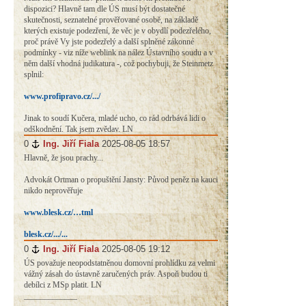
dispozici? Hlavně tam dle ÚS musí být dostatečné
skutečnosti, seznatelné prověřované osobě, na základě
kterých existuje podezření, že věc je v obydlí podezřelého,
proč právě Vy jste podezřelý a další splněné zákonné
podmínky - viz níže weblink na nález Ústavního soudu a v
něm další vhodná judikatura -, což pochybuji, že Steinmetz
splnil:
www.profipravo.cz/.../
Jinak to soudí Kučera, mladé ucho, co rád odrbává lidi o
odškodnění. Tak jsem zvědav. LN
0
#
Ing. Jiří Fiala
2025-08-05 18:57
Hlavně, že jsou prachy...
Advokát Ortman o propuštění Jansty: Původ peněz na kauci
nikdo neprověřuje
www.blesk.cz/…tml
blesk.cz/.../...
0
#
Ing. Jiří Fiala
2025-08-05 19:12
ÚS považuje neopodstatněnou domovní prohlídku za velmi
vážný zásah do ústavně zaručených práv. Aspoň budou ti
debílci z MSp platit. LN
_____________