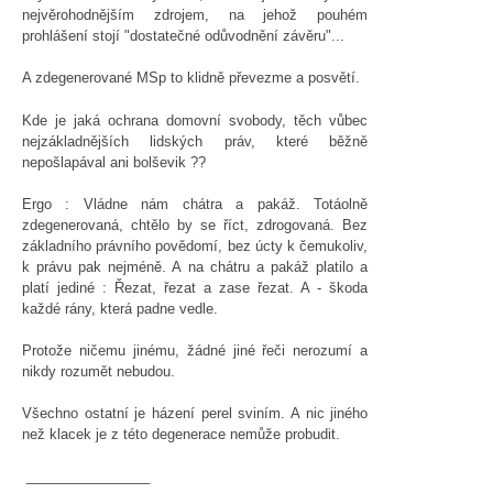
nejvěrohodnějším zdrojem, na jehož pouhém
prohlášení stojí "dostatečné odůvodnění závěru"...
A zdegenerované MSp to klidně převezme a posvětí.
Kde je jaká ochrana domovní svobody, těch vůbec
nejzákladnějších lidských práv, které běžně
nepošlapával ani bolševik ??
Ergo : Vládne nám chátra a pakáž. Totáolně
zdegenerovaná, chtělo by se říct, zdrogovaná. Bez
základního právního povědomí, bez úcty k čemukoliv,
k právu pak nejméně. A na chátru a pakáž platilo a
platí jediné : Řezat, řezat a zase řezat. A - škoda
každé rány, která padne vedle.
Protože ničemu jinému, žádné jiné řeči nerozumí a
nikdy rozumět nebudou.
Všechno ostatní je házení perel sviním. A nic jiného
než klacek je z této degenerace nemůže probudit.
________________