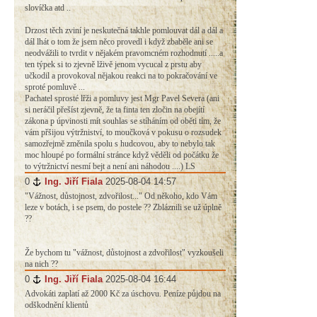
slovíčka atd ..
Drzost těch zviní je neskutečná takhle pomlouvat dál a dál a
dál lhát o tom že jsem něco provedl i když zbaběle ani se
neodvážili to tvrdit v nějakém pravomcném rozhodnutí .....a
ten týpek si to zjevně lživě jenom vycucal z prstu aby
učkodil a provokoval nějakou reakci na to pokračování ve
sproté pomluvě ...
Pachatel sprosté lřži a pomluvy jest Mgr Pavel Severa (ani
si neráčil přešíst zjevně, že ta finta ten zločin na obejítí
zákona p úpvinosti mít souhlas se stíháním od oběti tím, že
vám přšijou výtržniství, to moučková v pokusu o rozsudek
samozřejmě změnila spolu s hudcovou, aby to nebylo tak
moc hloupé po formální stránce když věděli od počátku že
to výtržnictví nesmí bejt a není ani náhodou ....) LS
0
#
Ing. Jiří Fiala
2025-08-04 14:57
"Vážnost, důstojnost, zdvořilost..." Od někoho, kdo Vám
leze v botách, i se psem, do postele ?? Zbláznili se už úplně
??
Že bychom tu "vážnost, důstojnost a zdvořilost" vyzkoušeli
na nich ??
0
#
Ing. Jiří Fiala
2025-08-04 16:44
Advokáti zaplatí až 2000 Kč za úschovu. Peníze půjdou na
odškodnění klientů