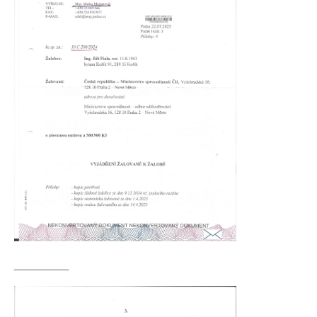
___________