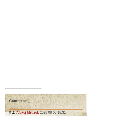
____________________
____________________
Comments
0
#
Alexej Mruzek
2025-08-03 15:31