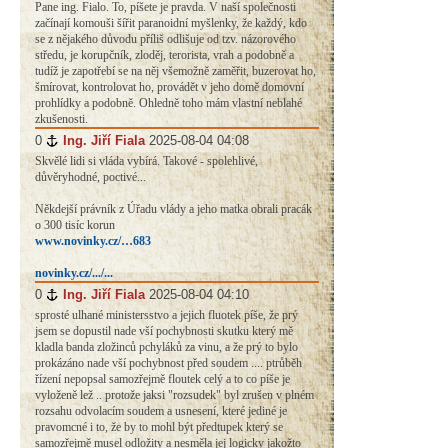
Pane ing. Fialo. To, píšete je pravda. V naší společnosti
začínají komouši šířit paranoidní myšlenky, že každý, kdo
se z nějakého důvodu příliš odlišuje od tzv. názorového
středu, je korupčník, zloděj, terorista, vrah a podobně a
tudíž je zapotřebí se na něj všemožně zaměřit, buzerovat ho,
šmírovat, kontrolovat ho, provádět v jeho domě domovní
prohlídky a podobně. Ohledně toho mám vlastní neblahé
zkušenosti.
0
#
Ing. Jiří Fiala
2025-08-04 04:08
Skvělé lidi si vláda vybírá. Takové - spolehlivé,
důvěryhodné, poctivé...
Někdejší právník z Úřadu vlády a jeho matka obrali pracák
o 300 tisíc korun
www.novinky.cz/…683
novinky.cz/.../...
0
#
Ing. Jiří Fiala
2025-08-04 04:10
sprosté ulhané ministersstvo a jejich fluotek píše, že prý
jsem se dopustil nade vší pochybnosti skutku který mě
kladla banda zložinců pchyláků za vinu, a že prý to bylo
prokázáno nade vší pochybnost před soudem .... ptrůběh
řízení nepopsal samozřejmě floutek celý a to co píše je
vyloženě lež .. protože jaksi "rozsudek" byl zrušen v plném
rozsahu odvolacím soudem a usnesení, které jediné je
pravomcné i to, že by to mohl být předtupek který se
samozřejmě musel odložity a nesměla jej logicky jakožto