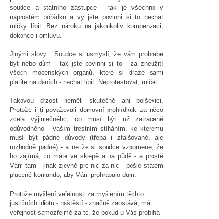
soudce a státního zástupce - tak je všechno v
naprostém pořádku a vy jste povinni si to nechat
mlčky líbit. Bez nároku na jakoukoliv kompenzaci,
dokonce i omluvu.
Jinými slovy : Soudce si usmyslí, že vám prohrabe
byt nebo dům - tak jste povinni si to - za zneužití
všech mocenských orgánů, které si draze sami
platíte na daních - nechat líbit. Neprotestovat, mlčet.
Takovou drzost neměli skutečně ani bolševici.
Protože i ti považovali domovní prohlídkuk za něco
zcela výjimečného, co musí být už zatraceně
odůvodněno - Vaším trestním stíháním, ke kterému
musí být pádné důvody (třeba i zfalšované, ale
rozhodně pádné) - a ne že si soudce vzpomene, že
ho zajímá, co máte ve sklepě a na půdě - a prostě
Vám tam - jinak zjevně pro nic za nic - pošle státem
placené komando, aby Vám prohrabalo dům.
Protože myšlení veřejnosti za myšlením těchto
justičních idiotů - naštěstí - značně zaostává, má
veřejnost samozřejmě za to, že pokud u Vás probíhá