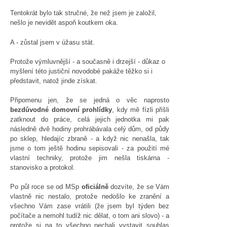
Tentokrát bylo tak stručné, že než jsem je založil,
nešlo je nevidět aspoň koutkem oka.
A - zůstal jsem v úžasu stát.
Protože výmluvnější - a současně i drzejší - důkaz o
myšlení této justiční novodobé pakáže těžko si i
představit, natož jinde získat.
Připomenu jen, že se jedná o věc naprosto
bezdůvodné domovní prohlídky
, kdy mě fízli přišli
zatknout do práce, celá jejich jednotka mi pak
následně dvě hodiny prohrábávala celý dům, od půdy
po sklep, hledajíc zbraně - a když nic nenašla, tak
jsme o tom ještě hodinu sepisovali - za použití mé
vlastní techniky, protože jim nešla tiskárna -
stanovisko a protokol.
Po půl roce se od MSp
oficiálně
dozvíte, že se Vám
vlastně nic nestalo, protože nedošlo ke zranění a
všechno Vám zase vrátili (že jsem byl týden bez
počítače a nemohl tudíž nic dělat, o tom ani slovo) - a
protože si na to všechno nechali vystavit souhlas