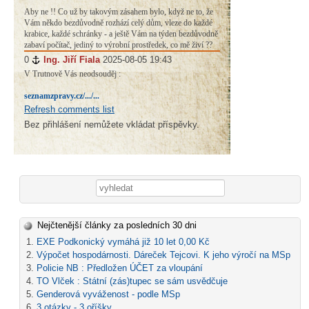
Aby ne !! Co už by takovým zásahem bylo, když ne to, že
Vám někdo bezdůvodně rozhází celý dům, vleze do každé
krabice, každé schránky - a ještě Vám na týden bezdůvodně
zabaví počítač, jediný to výrobní prostředek, co mě živí ??
0
#
Ing. Jiří Fiala
2025-08-05 19:43
V Trutnově Vás neodsouděj :
seznamzpravy.cz/.../...
Refresh comments list
Bez přihlášení nemůžete vkládat příspěvky.
Vyhledávání
Nejčtenější články za posledních 30 dni
EXE Podkonický vymáhá již 10 let 0,00 Kč
Výpočet hospodárnosti. Dáreček Tejcovi. K jeho výročí na MSp
Policie NB : Předložen ÚČET za vloupání
TO Vlček : Státní (zás)tupec se sám usvědčuje
Genderová vyváženost - podle MSp
3 otázky - 3 oříšky