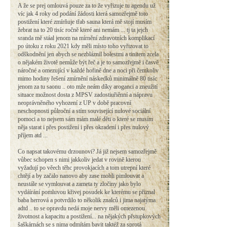
A že se prej omlouvá pouze za to že vyřizuje tu agendu už
víc jak 4 roky od podání žádosti která samozřejmě toto
postižení které zmírňuje třab sauna která mě stojí musím
žebrat na to 20 tisíc ročně které ani nemám ... tj ta jejch
sranda mě stáal jenom na mírnění zdravotních komplikací
po útoku z roku 2021 kdy měli místo toho vyřizovat to
odškodnění jen abych se nezbláznil bolestmi a tinitem zcela
o nějakém životě nemůže být řeč a je to samozřejmě i časvě
náročné a omezující v každé hofině dne a noci při čemkoliv
mimo hodiny řešení zmírnění náskedků minimálně 80 tisíc
jenom za tu saonu .. oto mže neám díky aroganci a zneužití
situace možnost dosta z MPSV zadostiuřiěnní a nápravu
neoprávněného vyhození z UP v době pracovní
neschopnosti půlroční a stím související nulové sociální
pomoci a to nejsem sám mám malé děti o které se musím
něja starat i přes postižení i přes okradení i přes nulový
příjem atd ...
Co napsat takovému drzounovi? Já již nejsem samozřejmě
vůbec schopen s nimi jakkoliv jedat v rovině kterou
vyžadují po věech těhc provokjacích a tom utrepní které
chtějí a by začalo nanovo aby zase mohli pimlouvat a
neustále se vymlouvat a zameta ty zločiny jako bylo
vydáírání pomluvou křivej posudek ke kterému se přiznal
baba herrová a potvrdilo to několik znalců i jima najatýma
adtd .. to se opravdu nedá moje nervy měli omezenou
životnost a kapacitu a postižení... na nějakých přstupkových
šaškárnách se s nima odmítám bavit taktéž za sprotá