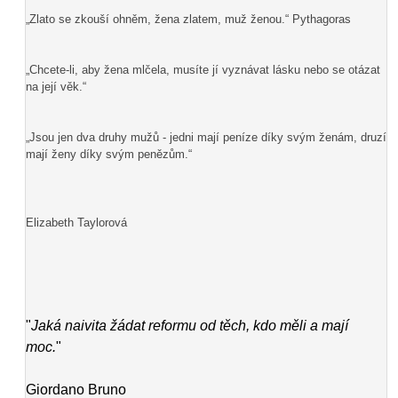
„Zlato se zkouší ohněm, žena zlatem, muž ženou.“ Pythagoras
„Chcete-li, aby žena mlčela, musíte jí vyznávat lásku nebo se otázat
na její věk.“
„Jsou jen dva druhy mužů - jedni mají peníze díky svým ženám, druzí
mají ženy díky svým penězům.“
Elizabeth Taylorová
"
Jaká naivita žádat reformu od těch, kdo měli a mají
moc.
"
Giordano Bruno