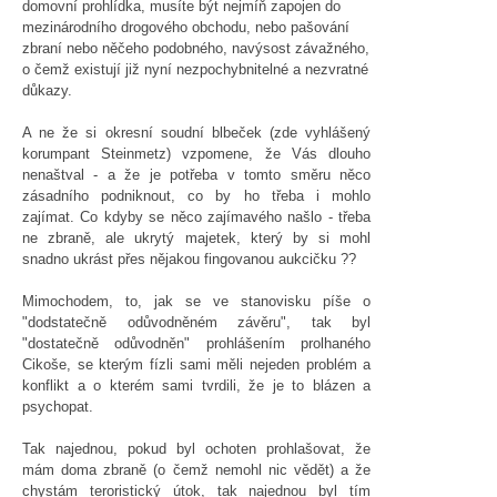
domovní prohlídka, musíte být nejmíň zapojen do
mezinárodního drogového obchodu, nebo pašování
zbraní nebo něčeho podobného, navýsost závažného,
o čemž existují již nyní nezpochybnitelné a nezvratné
důkazy.
A ne že si okresní soudní blbeček (zde vyhlášený
korumpant Steinmetz) vzpomene, že Vás dlouho
nenaštval - a že je potřeba v tomto směru něco
zásadního podniknout, co by ho třeba i mohlo
zajímat. Co kdyby se něco zajímavého našlo - třeba
ne zbraně, ale ukrytý majetek, který by si mohl
snadno ukrást přes nějakou fingovanou aukcičku ??
Mimochodem, to, jak se ve stanovisku píše o
"dodstatečně odůvodněném závěru", tak byl
"dostatečně odůvodněn" prohlášením prolhaného
Cikoše, se kterým fízli sami měli nejeden problém a
konflikt a o kterém sami tvrdili, že je to blázen a
psychopat.
Tak najednou, pokud byl ochoten prohlašovat, že
mám doma zbraně (o čemž nemohl nic vědět) a že
chystám teroristický útok, tak najednou byl tím