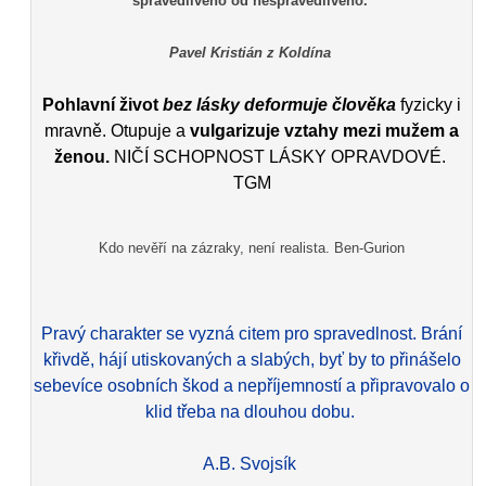
spravedlivého od nespravedlivého.
Pavel Kristián z Koldína
Pohlavní život
bez lásky deformuje člověka
fyzicky i
mravně. Otupuje a
vulgarizuje vztahy mezi mužem a
ženou.
NIČÍ SCHOPNOST LÁSKY OPRAVDOVÉ.
TGM
Kdo nevěří na zázraky, není realista. Ben-Gurion
Pravý charakter se vyzná citem pro spravedlnost. Brání
křivdě, hájí utiskovaných a slabých, byť by to přinášelo
sebevíce osobních škod a nepříjemností a připravovalo o
klid třeba na dlouhou dobu.
A.B. Svojsík