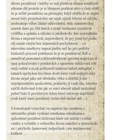
dávno promlčený i kdyby se stal předávat ulhaná soudkyně
nikomu dál protože je to hloupost podávat něco o čem věděl
že je určitě promlčeno na přestupky když věděla že to stejně
nesmí báýt projednáváno ani nijak nijnak řešeno už nikým,
neobsahuje vůbec žádné odůvodnění, tedy ministersskej
zmetek dnes po 10ti letech a ztrátě možnoisti socidávek
výdělku a spánku a užívání si jakéhokoliv dne notrmálního
života a utrpoení tvrdí, nepravdiuvě, že prý jsem byl podle
něj uznán viným bez nejmenších pochybností ... co
takovému zmetkovy napsat jiného než ho pro potřeby
budouích procesů prásknout že je to pomlouvač lhář a
zneužívač pravomcí a křivoobviňovač sprostej mající za cíl
opqt pokračování v pomluvách a sprotému ubližování celé
mojí rodině a m,ojí poškozeéí natáčené tatkéž nelegálně v
šatnách úpchylem brychtou dveři které vzali nejlepší roky
života stejně jako mě středního věku a ubléžili jí tím
nejodpornějším zpoůsobem, prakticky jí vzali tátu, kterého
nzičili doživotně (víte jak se staví obecně mladí nezkušení
puber%táci k positženým lidem které oitravuje například
zvuk který musí postižený vydat chtě nechtě atd.....)
SAmozřejmě vynechal i to napdení tím zmetkem z
městského přadu vydírání zmetkama celníákama a
způsobené positžení doživotní kteér mě znišilo i rodiné
vztahy a vyřadilo z veškerého života nadobro a znemožnilo
mi i jakýkoliv lpánovaný iodpočinek i ten neplánovaný
kolikrát ....