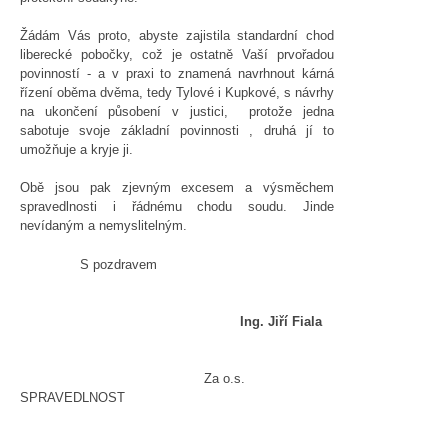
Žádám Vás proto, abyste zajistila standardní chod
liberecké pobočky, což je ostatně Vaší prvořadou
povinností - a v praxi to znamená navrhnout kárná
řízení oběma dvěma, tedy Tylové i Kupkové, s návrhy
na ukončení působení v justici, protože jedna
sabotuje svoje základní povinnosti , druhá jí to
umožňuje a kryje ji.
Obě jsou pak zjevným excesem a výsměchem
spravedlnosti i řádnému chodu soudu. Jinde
nevídaným a nemyslitelným.
S pozdravem
Ing. Jiří Fiala
Za o.s.
SPRAVEDLNOST