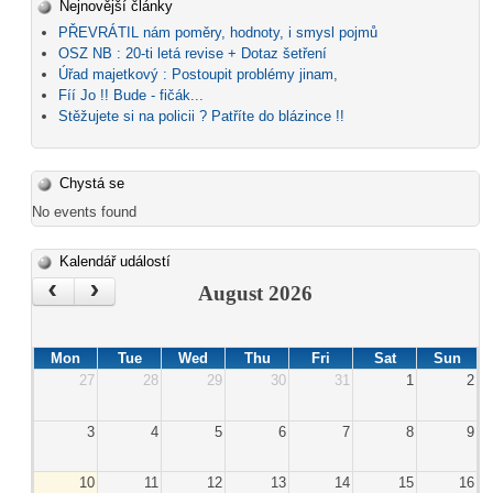
Nejnovější články
PŘEVRÁTIL nám poměry, hodnoty, i smysl pojmů
OSZ NB : 20-ti letá revise + Dotaz šetření
Úřad majetkový : Postoupit problémy jinam,
Fíí Jo !! Bude - fičák...
Stěžujete si na policii ? Patříte do blázince !!
Chystá se
No events found
Kalendář událostí
‹
›
August 2026
Mon
Tue
Wed
Thu
Fri
Sat
Sun
27
28
29
30
31
1
2
3
4
5
6
7
8
9
10
11
12
13
14
15
16