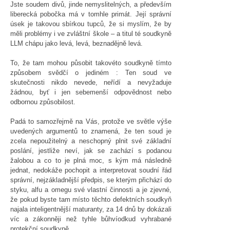
Jste soudem divů, jinde nemyslitelných, a především
liberecká pobočka má v tomhle primát. Její správní
úsek je takovou sbírkou tupců, že si myslím, že by
měli problémy i ve zvláštní škole – a titul té soudkyně
LLM chápu jako levá, levá, beznadějně levá.
To, že tam mohou působit takovéto soudkyně tímto
způsobem svědčí o jediném : Ten soud ve
skutečnosti nikdo nevede, neřídí a nevyžaduje
žádnou, byť i jen sebemenší odpovědnost nebo
odbornou způsobilost.
Padá to samozřejmě na Vás, protože ve světle výše
uvedených argumentů to znamená, že ten soud je
zcela nepoužitelný a neschopný plnit své základní
poslání, jestliže neví, jak se zachází s podanou
žalobou a co to je plná moc, s kým má následně
jednat, nedokáže pochopit a interpretovat soudní řád
správní, nejzákladnější předpis, se kterým přichází do
styku, alfu a omegu své vlastní činnosti a je zjevné,
že pokud byste tam místo těchto defektních soudkyň
najala inteligentnější maturanty, za 14 dnů by dokázali
víc a zákonněji než tyhle bůhvíodkud vyhrabané
protekční soudkyně.