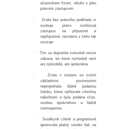
účastníkem řízení, nikoliv s jeho
právním zástupcem
Zcela bez právního podkladu si
¨
osobuje právo rozlišovat
zástupce na přípustné a
nepřípustné, neznámo z čeho tak
usuzuje
Tím se dopustila svévolně revize
¨
zákona, ke které rozhodně není
ani způsobilá, ani oprávněna
Zcela v rozporu se svými
¨
základními povinnostmi
neprojednala řádně podanou
žalobu, která splňovala všechny
náležitosti a byla podána včas,
osobou oprávněnou a řádně
zastoupenou
Soudkyně cíleně a programově
¨
ignorovala platný soudní řád, na