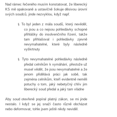
Nad rámec řečeného musím konstatovat, že liberecký
KS mě opakovaně a ustavičně šokuje děsivou úrovní
svých soudců, jinde nezvyklou, když např.
To byl jeden z mála soudů, který nevěděl,
§
co jsou a co nejsou pohledávky schopné
přihlášky do insolvenčního řízení, takže
tam přihlašoval i pohledávky zjevně
nevymahatelné, které byly následně
vyškrtnuty
Tyto nevymahatelné pohledávky následně
§
předal celníkům k vymáhání, přestože už
musel vědět, že jsou nevymahatelné a že
jenom přidělává práci jak sobě, tak
zejména celníkům, kteří evidentně neměli
potuchy o tom, jaký nebetyčný chlív jim
liberecký soud předal a jaký tam vládne
Aby soud otevřeně popíral platný zákon, se mi jinde
nestalo. I když se jej snaží často různě obcházet
nebo deformovat, tohle jsem ještě nikdy neviděl.