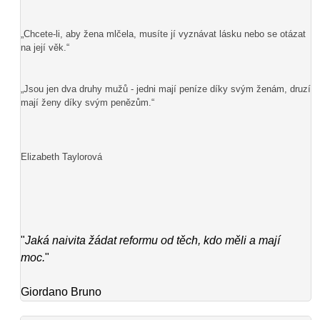
„Chcete-li, aby žena mlčela, musíte jí vyznávat lásku nebo se otázat
na její věk.“
„Jsou jen dva druhy mužů - jedni mají peníze díky svým ženám, druzí
mají ženy díky svým penězům.“
Elizabeth Taylorová
"
Jaká naivita žádat reformu od těch, kdo měli a mají
moc.
"
Giordano Bruno