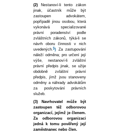
(2)
Nestanoví-li tento zákon
jinak, účastník může být
zastoupen advokátem,
popřípadě jinou osobou, která
vykonává specializované
právní poradenství podle
zvláštních zákonů, týká-li se
návrh oboru činnosti v nich
5
uvedených.
)
Za zastupování
náleží odměna; pro určení její
výše, nestanoví-li zvláštní
právní předpis jinak, se užije
obdobně zvláštní právní
předpis, jímž jsou stanoveny
odměny a náhrady advokátům
za poskytování právních
služeb.
(3)
Navrhovatel může být
zastoupen též odborovou
organizací, jejímž je členem.
Za odborovou organizaci
jedná k tomu pověřený její
zaměstnanec nebo člen.