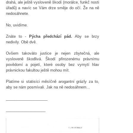
drahá, ale ještě vysloveně škodí (morálce, funkč nosti
úřadů) a navíc se Vám drze směje do očí. Že na ně
nedosáhnete.
No, uvidíme.
Znáte to -
Pýcha předchází pád.
Aby se brzy
nedivily. Obě dvě.
Ovšem takováto justice je nejen zbytečná, ale
vysloveně škodlivá. Škodí přirozenému právnímu
povědomí a pojetí, které osoby bez vymytí hlav
právnickou fakultou ještě mohou mít.
Platíme si statisíci měsíčně arogantní grázly za to,
aby se nám posmívali. Jak na ně nedosáhnem...
____________________
___________________