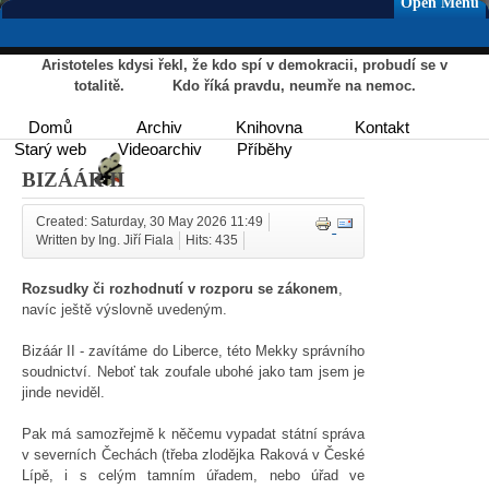
Open Menu
Aristoteles kdysi řekl, že kdo spí v demokracii, probudí se v
totalitě. Kdo říká pravdu, neumře na nemoc.
Domů
Archiv
Knihovna
Kontakt
Starý web
Videoarchiv
Příběhy
BIZÁÁR II
Created: Saturday, 30 May 2026 11:49
Written by Ing. Jiří Fiala
Hits: 435
Rozsudky či rozhodnutí v rozporu se zákonem
,
navíc ještě výslovně uvedeným.
Bizáár II - zavítáme do Liberce, této Mekky správního
soudnictví. Neboť tak zoufale ubohé jako tam jsem je
jinde neviděl.
Pak má samozřejmě k něčemu vypadat státní správa
v severních Čechách (třeba zlodějka Raková v České
Lípě, i s celým tamním úřadem, nebo úřad ve