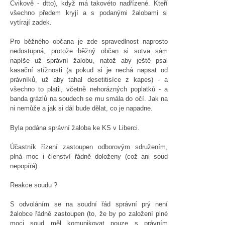
Cvikově - dtto), když má takovéto nadřízené. Kteří
všechno předem kryjí a s podanými žalobami si
vytírají zadek.
Pro běžného občana je zde spravedlnost naprosto
nedostupná, protože běžný občan si sotva sám
napíše už správní žalobu, natož aby ještě psal
kasační stížnosti (a pokud si je nechá napsat od
právníků, už aby tahal desetitisíce z kapes) - a
všechno to platil, včetně nehorázných poplatků - a
banda grázlů na soudech se mu smála do očí. Jak na
ni nemůže a jak si dál bude dělat, co je napadne.
Byla podána správní žaloba ke KS v Liberci.
Účastník řízení zastoupen odborovým sdružením,
plná moc i členství řádně doloženy (což ani soud
nepopírá).
Reakce soudu ?
S odvoláním se na soudní řád správní prý není
žalobce řádně zastoupen (to, že by po založení plné
moci soud měl komunikovat pouze s právním