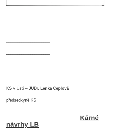
____________________
____________________
KS v Ústí –
JUDr. Lenka Ceplová
předsedkyně KS
Kárné
návrhy LB