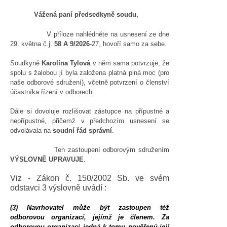
Vážená paní předsedkyně soudu,
V příloze nahlédněte na usnesení ze dne
29. května č.j.
58 A 9/2026
-27, hovoří samo za sebe.
Soudkyně
Karolína Tylová
v něm sama potvrzuje, že
spolu s žalobou jí byla založena platná plná moc (pro
naše odborové sdružení), včetně potvrzení o členství
účastníka řízení v odborech.
Dále si dovoluje rozlišovat zástupce na přípustné a
nepřípustné, přičemž v předchozím usnesení se
odvolávala na
soudní řád správní
.
Ten zastoupení odborovým sdružením
VÝSLOVNĚ UPRAVUJE
.
Viz - Zákon č. 150/2002 Sb. ve svém
odstavci 3 výslovně uvádí :
(3)
Navrhovatel může být zastoupen též
odborovou organizací, jejímž je členem. Za
odborovou organizaci jedná k tomu pověřený její