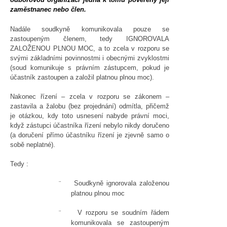
zaměstnanec nebo člen.
Nadále soudkyně komunikovala pouze se
zastoupeným členem, tedy IGNOROVALA
ZALOŽENOU PLNOU MOC, a to zcela v rozporu se
svými základními povinnostmi i obecnými zvyklostmi
(soud komunikuje s právním zástupcem, pokud je
účastník zastoupen a založil platnou plnou moc).
Nakonec řízení – zcela v rozporu se zákonem –
zastavila a žalobu (bez projednání) odmítla, přičemž
je otázkou, kdy toto usnesení nabyde právní moci,
když zástupci účastníka řízení nebylo nikdy doručeno
(a doručení přímo účastníku řízení je zjevně samo o
sobě neplatné).
Tedy :
Soudkyně ignorovala založenou
¨
platnou plnou moc
V rozporu se soudním řádem
¨
komunikovala se zastoupeným