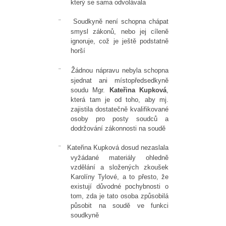
který se sama odvolávala
Soudkyně není schopna chápat
¨
smysl zákonů, nebo jej cíleně
ignoruje, což je ještě podstatně
horší
Žádnou nápravu nebyla schopna
¨
sjednat ani místopředsedkyně
soudu Mgr.
Kateřina Kupková
,
která tam je od toho, aby mj.
zajistila dostatečně kvalifikované
osoby pro posty soudců a
dodržování zákonnosti na soudě
Kateřina Kupková dosud nezaslala
¨
vyžádané materiály ohledně
vzdělání a složených zkoušek
Karolíny Tylové, a to přesto, že
existují důvodné pochybnosti o
tom, zda je tato osoba způsobilá
působit na soudě ve funkci
soudkyně