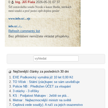
0
#
Ing. Jiří Fiala
2026-05-31 07:37
Šéf ostravského soudu Novák o kauze Budín, intrikách
mezi soudci a proč justici opět dojdou peníze
www.info.cz/…ejc
info.cz/.../...
Refresh comments list
Bez přihlášení nemůžete vkládat příspěvky.
Vyhledávání
Nejčtenější články za posledních 30 dni
EXE Podkonický vymáhá již 10 let 0,00 Kč
TO Vlček : Státní (zás)tupec se sám usvědčuje
Policie NB : Předložen ÚČET za vloupání
3 otázky - 3 oříšky
KS : Podjatost Makajev : Ještě se ptá...
Metnar : Nejbezmocnější ministr na světě
Ceplová vede soud(y). A ručí za jejich osazenstvo