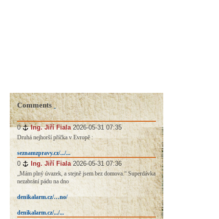
Comments
0
#
Ing. Jiří Fiala
2026-05-31 07:35
Druhá nejhorší příčka v Evropě :
seznamzpravy.cz/.../...
0
#
Ing. Jiří Fiala
2026-05-31 07:36
„Mám plný úvazek, a stejně jsem bez domova.“ Superdávka
nezabrání pádu na dno
denikalarm.cz/…no/
denikalarm.cz/.../...