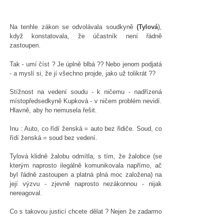
Na tenhle zákon se odvolávala soudkyně
(Tylová
),
když konstatovala, že účastník není řádně
zastoupen.
Tak - umí číst ? Je úplně blbá ?? Nebo jenom podjatá
- a myslí si, že jí všechno projde, jako už tolikrát ??
Stížnost na vedení soudu - k ničemu - nadřízená
místopředsedkyně Kupková - v ničem problém nevidí.
Hlavně, aby ho nemusela řešit.
Inu : Auto, co řídí ženská = auto bez řidiče. Soud, co
řídí ženská = soud bez vedení.
Tylová klidně žalobu odmítla, s tím, že žalobce (se
kterým naprosto ilegálně komunikovala napřímo, ač
byl řádně zastoupen a platná plná moc založena) na
její výzvu - zjevně naprosto nezákonnou - nijak
nereagoval.
Co s takovou justicí chcete dělat ? Nejen že zadarmo