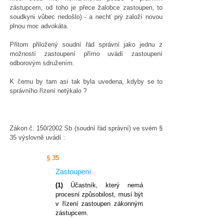
zástupcem, od toho je přece žalobce zastoupen, to
soudkyni vůbec nedošlo) - a nechť prý založí novou
plnou moc advokáta.
Přitom přiložený soudní řád správní jako jednu z
možností zastoupení přímo uvádí zastoupení
odborovým sdružením.
K čemu by tam asi tak byla uvedena, kdyby se to
správního řízení netýkalo ?
Zákon č. 150/2002 Sb (soudní řád správní) ve svém §
35 výslovně uvádí :
§ 35
Zastoupení
(1)
Účastník, který nemá
procesní způsobilost, musí být
v řízení zastoupen zákonným
zástupcem.