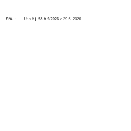
Příl.
: - Usn č.j.
58 A 9/2026
z 29.5. 2026
_______________________
______________________