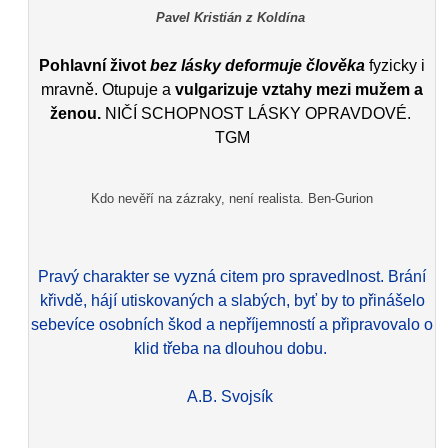
Pavel Kristián z Koldína
Pohlavní život
bez lásky deformuje člověka
fyzicky i
mravně. Otupuje a
vulgarizuje vztahy mezi mužem a
ženou.
NIČÍ SCHOPNOST LÁSKY OPRAVDOVÉ.
TGM
Kdo nevěří na zázraky, není realista. Ben-Gurion
Pravý charakter se vyzná citem pro spravedlnost. Brání
křivdě, hájí utiskovaných a slabých, byť by to přinášelo
sebevíce osobních škod a nepříjemností a připravovalo o
klid třeba na dlouhou dobu.
A.B. Svojsík