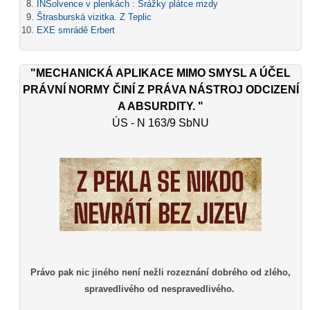
INSolvence v plenkách : Srážky plátce mzdy
Štrasburská vizitka. Z Teplic
EXE smrádě Erbert
"MECHANICKÁ APLIKACE MIMO SMYSL A ÚČEL
PRÁVNÍ NORMY ČINÍ Z PRÁVA NÁSTROJ ODCIZENÍ
A ABSURDITY. "
ÚS - N 163/9 SbNU
Právo pak nic jiného není nežli rozeznání dobrého od zlého,
spravedlivého od nespravedlivého.