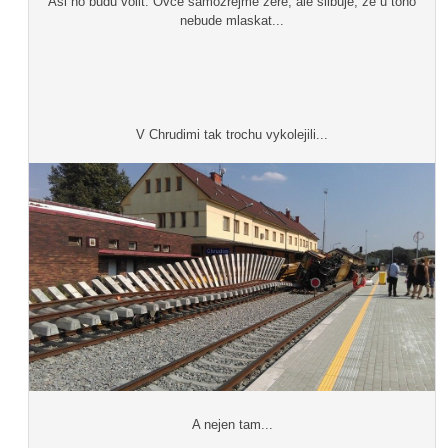
Asi ho budu volit. Ovce samozřejmě žere, ale slibuje, že u toho
nebude mlaskat...
V Chrudimi tak trochu vykolejili...
A nejen tam...