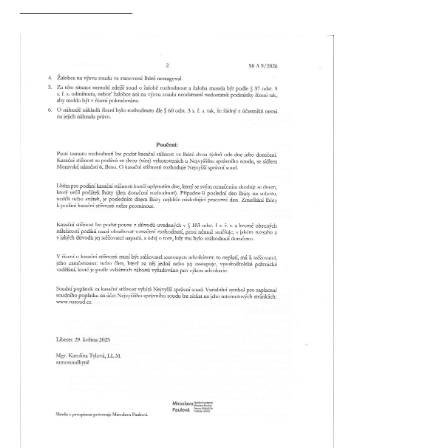
________________