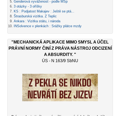
Genderová vyváženost - podle MSp
3 otázky - 3 oříšky
KS : Podjatost Makajev : Ještě se ptá...
Štrasburská vizitka. Z Teplic
Ankara : Vizitka státu, i národa
INSolvence v plenkách : Srážky plátce mzdy
"MECHANICKÁ APLIKACE MIMO SMYSL A ÚČEL
PRÁVNÍ NORMY ČINÍ Z PRÁVA NÁSTROJ ODCIZENÍ
A ABSURDITY. "
ÚS - N 163/9 SbNU