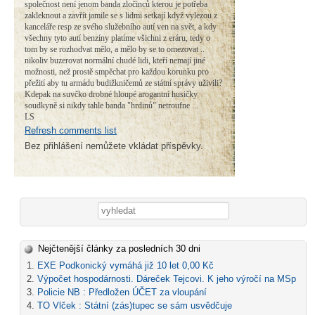
společnost není jenom banda zločinců kterou je potřeba
zakleknout a zavřít jamile se s lidmi setkají když vylezou z
kanceláře resp ze svého služebního autí ven na svět, a kdy
všechny tyto autí benzíny platíme všichni z eráru, tedy o
tom by se rozhodvat mělo, a mělo by se to omezovat ..
nikoliv buzerovat normální chudé lidi, kteří nemají jiné
možnosti, než prostě smpěchat pro každou korunku pro
přežití aby tu armádu budižkničemů ze státní správy uživili?
Kdepak na suvčko drobné hloupé arogantní husičky
soudkyně si nikdy tahle banda "hrdinů" netroufne ...
LS
Refresh comments list
Bez přihlášení nemůžete vkládat příspěvky.
Vyhledávání
Nejčtenější články za posledních 30 dni
EXE Podkonický vymáhá již 10 let 0,00 Kč
Výpočet hospodárnosti. Dáreček Tejcovi. K jeho výročí na MSp
Policie NB : Předložen ÚČET za vloupání
TO Vlček : Státní (zás)tupec se sám usvědčuje