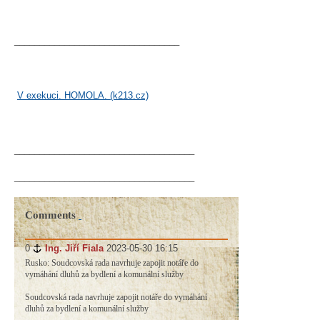
_________________________________
V exekuci. HOMOLA. (k213.cz)
____________________________________
____________________________________
Comments
0
#
Ing. Jiří Fiala
2023-05-30 16:15
Rusko: Soudcovská rada navrhuje zapojit notáře do
vymáhání dluhů za bydlení a komunální služby
Soudcovská rada navrhuje zapojit notáře do vymáhání
dluhů za bydlení a komunální služby