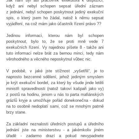
Jak nám byl asi pracovník exekutora k dispozici,
když ani nebyl schopen sepsat úřední záznam
z jednání, nebyl schopen poskytnout jediný exekuční
spis, o který jsem ho žádal, natož k němu sepsat
vyjádření, na což mám jako účastník řízení právo ??
Jedinou informaci, kterou nám byl schopen
poskytnout, bylo to, že se proti mně vede 7
exekučních řízení. Vy najednou píšete 8 - takže ani
tuto informaci nelze brát za bernou minci, tedy nám
věrohodného a věcného neposkytnul vůbec nic.
V podobě, v jaké jste stížnost „vyšetřili“, je to
naprosto bezcenné sdělení, jehož jediným smyslem
je krýt exekuční bordel, za který by všude jinde letěli
ministři spravedlnosti (natož takoví kašpaři jako vy)
z postů na hodinu, jenom u nás to parta mafiánských
grázlů kryje a umožňuje pořád donekonečna - dokud
na to osobně nedoplatí sami, což se mnohým patrně
brzy stane.
Za základní neznalosti úředních postupů a úředního
jednání jste na ministerstvu - a jakémkoliv jiném
úřadě - zadarmo drazí a pokud nevypadnete