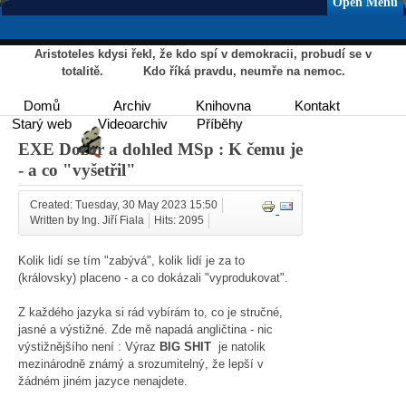
Open Menu
Aristoteles kdysi řekl, že kdo spí v demokracii, probudí se v
totalitě. Kdo říká pravdu, neumře na nemoc.
Domů
Archiv
Knihovna
Kontakt
Starý web
Videoarchiv
Příběhy
EXE Dozor a dohled MSp : K čemu je
- a co "vyšetřil"
Created: Tuesday, 30 May 2023 15:50
Written by Ing. Jiří Fiala
Hits: 2095
Kolik lidí se tím "zabývá", kolik lidí je za to
(královsky) placeno - a co dokázali "vyprodukovat".
Z každého jazyka si rád vybírám to, co je stručné,
jasné a výstižné. Zde mě napadá angličtina - nic
výstižnějšího není : Výraz
BIG SHIT
je natolik
mezinárodně známý a srozumitelný, že lepší v
žádném jiném jazyce nenajdete.