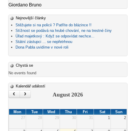
Giordano Bruno
Nejnovější články
Stěžujete si na policii ? Patříte do blázince !!
Stížnost se podává na hrubé chování, ne na trestné činy
Úřad majetkový : Když se odpovídat nechce...
Státní zástupci ... se nepřetrhnou
Dona Pabla uvidíme v nové roli
Chystá se
No events found
Kalendář událostí
‹
›
August 2026
Mon
Tue
Wed
Thu
Fri
Sat
Sun
27
28
29
30
31
1
2