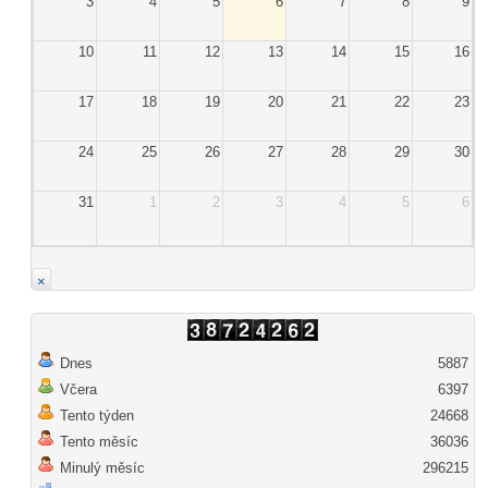
3
4
5
6
7
8
9
10
11
12
13
14
15
16
17
18
19
20
21
22
23
24
25
26
27
28
29
30
31
1
2
3
4
5
6
×
Dnes
5887
Včera
6397
Tento týden
24668
Tento měsíc
36036
Minulý měsíc
296215