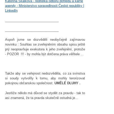
Kateřina Skalková - ředitelka odboru dohledu a kárné
agendy - Ministerstvo spravedlnosti České republiky |
LinkedIn
______________________________
______________________________
Aspoň jsme se dozvěděli neobyčejně zajímavou
novinku : Souhlas se zveřejněním obsahu spisu ještě
prý neopravňuje exekutora k jeho zveřejnění, protože
- POZOR !!! - by mohla být dotčena práva věřitele ...
Takže aby se veřejnost nedozvěděla, co za svinstva
si soudy vytvořily k tomu, aby mohly terorizovat
pokojnou občanskou společnost.
UMĚLÉ DLUHY .
Jestliže někdo má důvod se stydět za pravdu - tak to
asi znamená, že ta pravda skutečně ostudná je...