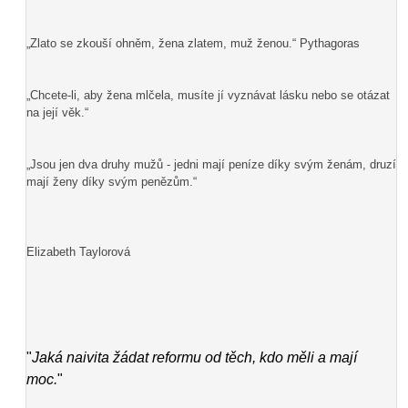
„Zlato se zkouší ohněm, žena zlatem, muž ženou.“ Pythagoras
„Chcete-li, aby žena mlčela, musíte jí vyznávat lásku nebo se otázat
na její věk.“
„Jsou jen dva druhy mužů - jedni mají peníze díky svým ženám, druzí
mají ženy díky svým penězům.“
Elizabeth Taylorová
"
Jaká naivita žádat reformu od těch, kdo měli a mají
moc.
"