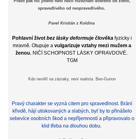
Právo pak nic jiného není nežli rozeznání dobrého od zlého,
spravedlivého od nespravedlivého.
Pavel Kristián z Koldína
Pohlavní život
bez lásky deformuje člověka
fyzicky i
mravně. Otupuje a
vulgarizuje vztahy mezi mužem a
ženou.
NIČÍ SCHOPNOST LÁSKY OPRAVDOVÉ.
TGM
Kdo nevěří na zázraky, není realista. Ben-Gurion
Pravý charakter se vyzná citem pro spravedlnost. Brání
křivdě, hájí utiskovaných a slabých, byť by to přinášelo
sebevíce osobních škod a nepříjemností a připravovalo o
klid třeba na dlouhou dobu.