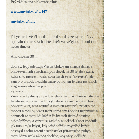
Prý vědí jak na blokovače silnic
www.novinky.cz/…147
novinky.cz/.../...
já bych teda věděl hned ..... před soud, a zeptat se .. A vy
opravdu chcete 30 a budete obtěžovat veřejnost dokud toho
nedosáhnete?
Ano chceme 30 ...
dobrá .. tedy odsuzuji Vás za blokování silnic a dálnic a
ohrožování lidí a záchranných složek na 30 let do vězení,
když si to přejete ... další co si myslí že je "aktivista", ale
sám pro přírodu neudělal za život nic, jen to chce po jiných
a agresivně otravuje jiné ...
vyřešeno ...
Znáte snad jedinný případ, kdyby si tato znuděná sebstředná
fanatická městská mládež vybrala ke svým akcím, třebas
policejní auta, auta soudců a státních zástupců, že jako tito
mohou a měli by jezdit mezi lidma aby nedělali nepravosti a
nemuseli se mezi lidi bát? A že by měli fízlové namísto
ničení přírody a vození si zadků v autíčkách šlapat chodník
jak tomu bylo kdysi, kdy ještě neřešili zbytečně každej
nesmysl z toho sezení a nedostatku přirozeného pohybu
mezi lidma zcela zákona dbalého, aby taky viděli že