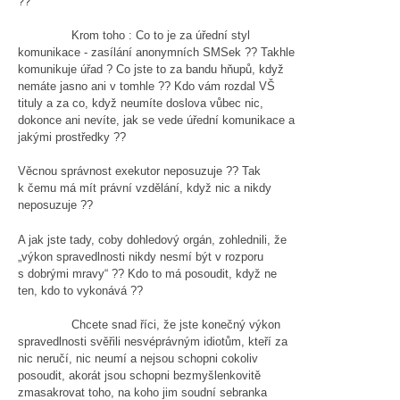
??
Krom toho : Co to je za úřední styl
komunikace - zasílání anonymních SMSek ?? Takhle
komunikuje úřad ? Co jste to za bandu hňupů, když
nemáte jasno ani v tomhle ?? Kdo vám rozdal VŠ
tituly a za co, když neumíte doslova vůbec nic,
dokonce ani nevíte, jak se vede úřední komunikace a
jakými prostředky ??
Věcnou správnost exekutor neposuzuje ?? Tak
k čemu má mít právní vzdělání, když nic a nikdy
neposuzuje ??
A jak jste tady, coby dohledový orgán, zohlednili, že
„výkon spravedlnosti nikdy nesmí být v rozporu
s dobrými mravy“ ?? Kdo to má posoudit, když ne
ten, kdo to vykonává ??
Chcete snad říci, že jste konečný výkon
spravedlnosti svěřili nesvéprávným idiotům, kteří za
nic neručí, nic neumí a nejsou schopni cokoliv
posoudit, akorát jsou schopni bezmyšlenkovitě
zmasakrovat toho, na koho jim soudní sebranka