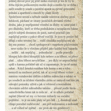
jedinej důvod proč jej ještě nidko enzrušil je ten že by to
třeba žijícím poškozeným mohlo dojít a mohlo by se třeba i
začít soudit ty soudc a justiční aparát za zjevně genocidní
jednání a apartheid a museli by platit škody ...
Společnost nesmí a nebude nadále tolerovat zločiny proti
lidskosti, páchané ze strany justičních deviantů všeho
druhu, jako je nepřípustné věznění za dluhy. to samé platí i
pro dlužníky, kteří se třeba podnikáním a nezaplacení faktur
jiných subjetů dostanou do pasti, naivní pracháči jim
napůjčují peníze a pakse děsně rozčiljí. že jsou ty peníze fuč
dělají z toho trestnej čin ... vidíš chudáka nepůjčuj mu ale
dej mu pomoc ... chceš spekupovat s majetkem půjčováním
.. nese riziko že o všechno přijdeš jako každej hráč hazardu
... nelíbí .. tak nepůjčuj ... jednoduché ... podle pravidla
hloupej kdo dává hloupější kdo nebere a za blbost, se přece
platí ... silou blbost nevyléčíme ... jen dkžy se nepoučitelný
spálí o kamna pořádně tak už si zapamatuje, že na ně nemá
sahat .. Když ženská roztáhne kde komu a ani u toho
nemyslí na možnost početí, tak ať si svojí blbost vyžere ....a
namísto roztahování dalším a dalším milencům a tahání se
po soudech za účelem vlastního zisku se zamyslí nad tím jak
stávající potomky uživit a jak si věrností a normálním
chováním udržet náhradního tatínka ... přesně podle hesla ...
samoživitelka hmm tak to teda né .. ať to někdo pořádně
zaplatí (hlavně né my co bereme miliardy na sociální
pojištění .. to je na naše platy né pro lidi ...), dostávají snad
chlapi porodné rodičovské .. ani prd nedostanou a nedostali
... a už vůbed né zpětně .. nic proti ale ten genderový