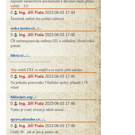
nepoměr nastavených mechanismů k likvidaci mužů přímo
vybízí ... LS
0
#
Ing. Jiří Fiala
2023-06-03 17:44
Štrasburk změnil den podání stížnosti
ceska-justice.cz/.../...
0
#
Ing. Jiří Fiala
2023-06-03 17:45
ČR netransponovala směrnici EU o oddlužení. Hrozí velká
pokuta
blisty.cz/.../...
______________________
Aby mohli EXE co nejdýl a co nejvíc ještě nakrást...
0
#
Ing. Jiří Fiala
2023-06-03 17:45
Na jednoho pracovníka Vězeňské správy připadá 1,76
vězně
hlidacipes.org/.../
0
#
Ing. Jiří Fiala
2023-06-03 17:46
Vnitro je svaté, trestat je nikdo nesmí...
zpravy.aktualne.cz/.../...
0
#
Ing. Jiří Fiala
2023-06-03 17:48
Chtějí 30 . .tak ať jim je justice dá ...