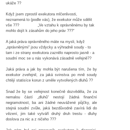
ukáže ??
Když jsem zprostil exekutora mlčenlivosti,
neznamená to (podle vás), že exekutor může sdělit
vše ??? „Ve vztahu k oprávněnému by tak
mohlo dojít k zásahům do jeho práv ???“
A jaká práva oprávněného máte na mysli, když
„oprávněnými“ jsou vždycky a výhradně soudy - to
tam i ze strany exekutora zaznělo naprosto jasně - a
soudní moc se u nás vykonává zásadně veřejně??
Jaká práva a jak by mohla být narušena tím, že by
exekutor zveřejnil, za jaká svinstva po mně soudy
chtějí statisíce korun z uměle vytvořených dluhů ??
Snad že by se veřejnost konečně dozvěděla, že za
nemalou částí „dluhů“ nestojí žádná finanční
negramotnost, ba ani žádné neuvážené půjčky, ale
stejná soudní zvůle, jaká bezdůvodně zavírá lidi do
vězení, jim také vytváří druhý druh trestu - dluhy
doslova za nic a z ničeho ???