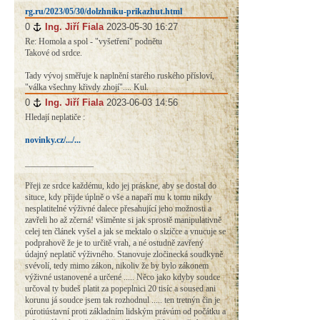
rg.ru/2023/05/30/dolzhniku-prikazhut.html
0
#
Ing. Jiří Fiala
2023-05-30 16:27
Re: Homola a spol - "vyšetření" podnětu
Takové od srdce.
Tady vývoj směřuje k naplnění starého ruského přísloví,
"válka všechny křivdy zhojí".... Kul.
0
#
Ing. Jiří Fiala
2023-06-03 14:56
Hledají neplatiče :
novinky.cz/.../...
________________
Přeji ze srdce každému, kdo jej práskne, aby se dostal do
situce, kdy přijde úplně o vše a napaří mu k tomu nikdy
nesplatitelné výživné dalece přesahující jeho možnosti a
zavřeli ho až zčerná! všiměnte si jak sprostě manipulativně
celej ten článek vyšel a jak se mektalo o slzičce a vnucuje se
podprahově že je to určitě vrah, a né ostudně zavřený
údajný neplatič výživného. Stanovuje zločinecká soudkyně
svévolí, tedy mimo zákon, nikoliv že by bylo zákonem
výživné ustanovené a určené ..... Něco jako kdyby soudce
určoval ty budeš platit za popeplnici 20 tisíc a soused ani
korunu já soudce jsem tak rozhodnul ..... ten tretnýn čin je
púrotiústavní proti základním lidským právúm od počátku a