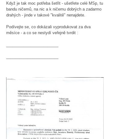
Když je tak moc potřeba šetřit - ušetřete celé MSp, tu
bandu ničemů, na nic a k ničemu dobrých a zadarmo
drahých - jinde v takové "kvalitě" nenajdete.
Podívejte se, co dokázali vyprodukovat za dva
měsíce - a co se nestydí veřejně tvrdit :
________________________
________________________