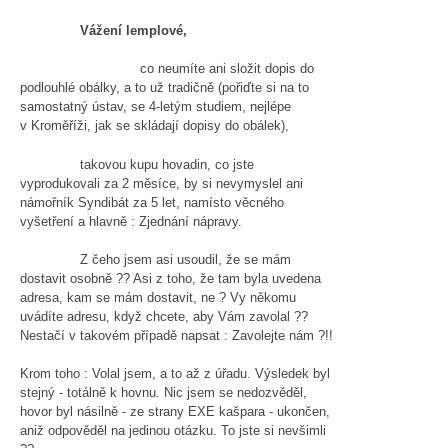
Vážení lemplové,
co neumíte ani složit dopis do
podlouhlé obálky, a to už tradičně (pořiďte si na to
samostatný ústav, se 4-letým studiem, nejlépe
v Kroměříži, jak se skládají dopisy do obálek),
takovou kupu hovadin, co jste
vyprodukovali za 2 měsíce, by si nevymyslel ani
námořník Syndibát za 5 let, namísto věcného
vyšetření a hlavně : Zjednání nápravy.
Z čeho jsem asi usoudil, že se mám
dostavit osobně ?? Asi z toho, že tam byla uvedena
adresa, kam se mám dostavit, ne ? Vy někomu
uvádíte adresu, když chcete, aby Vám zavolal ??
Nestačí v takovém případě napsat : Zavolejte nám ?!!
Krom toho : Volal jsem, a to až z úřadu. Výsledek byl
stejný - totálně k hovnu. Nic jsem se nedozvěděl,
hovor byl násilně - ze strany EXE kašpara - ukončen,
aniž odpověděl na jedinou otázku. To jste si nevšimli