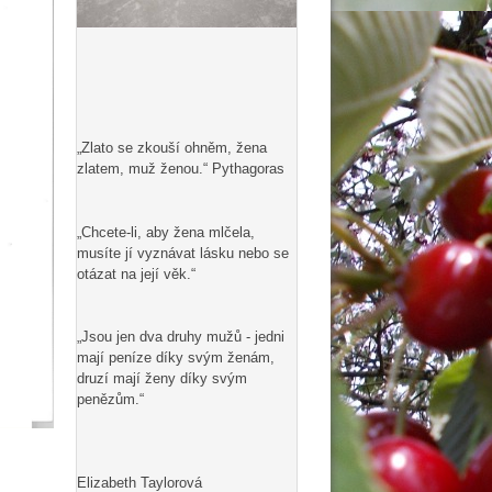
„Zlato se zkouší ohněm, žena
zlatem, muž ženou.“ Pythagoras
„Chcete-li, aby žena mlčela,
musíte jí vyznávat lásku nebo se
otázat na její věk.“
„Jsou jen dva druhy mužů - jedni
mají peníze díky svým ženám,
druzí mají ženy díky svým
penězům.“
Elizabeth Taylorová