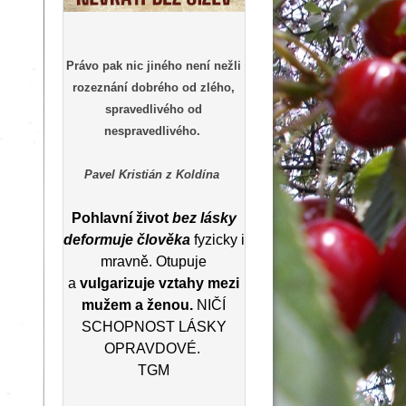
Právo pak nic jiného není nežli
rozeznání dobrého od zlého,
spravedlivého od
nespravedlivého.
Pavel Kristián z Koldína
Pohlavní život
bez lásky
deformuje člověka
fyzicky i
mravně. Otupuje
a
vulgarizuje vztahy mezi
mužem a ženou.
NIČÍ
SCHOPNOST LÁSKY
OPRAVDOVÉ.
TGM