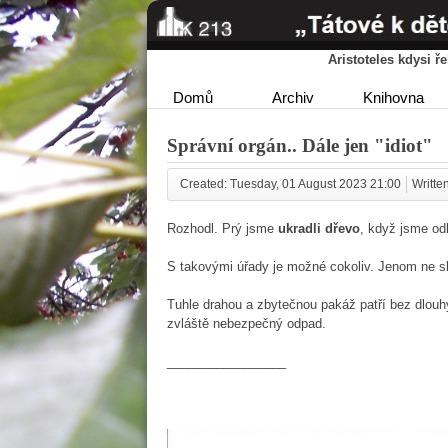
Aristoteles kdysi 
Domů
Archiv
Knihovna
Správní orgán.. Dále jen "idiot"
Created: Tuesday, 01 August 2023 21:00
Written
Rozhodl. Prý jsme
ukradli dřevo
, když jsme odk
S takovými úřady je možné cokoliv. Jenom ne sl
Tuhle drahou a zbytečnou pakáž patří bez dlouh
zvláště nebezpečný odpad.
_________________