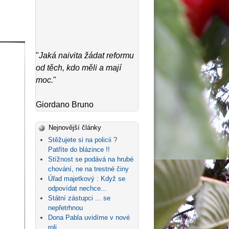
"
Jaká naivita žádat reformu
od těch, kdo měli a mají
moc.
"
Giordano Bruno
Nejnovější články
Stěžujete si na policii ?
Patříte do blázince !!
Stížnost se podává na hrubé
chování, ne na trestné činy
Úřad majetkový : Když se
odpovídat nechce...
Státní zástupci ... se
nepřetrhnou
Dona Pabla uvidíme v nové
roli