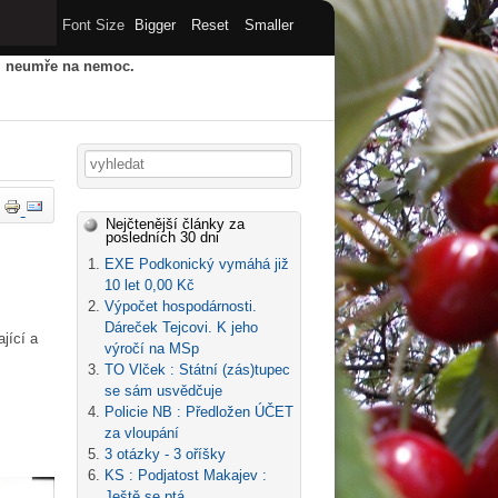
Font Size
Bigger
Reset
Smaller
u, neumře na nemoc.
HY
STARÝ WEB
ARCHIV
Vyhledávání
Nejčtenější články za
posledních 30 dni
EXE Podkonický vymáhá již
10 let 0,00 Kč
Výpočet hospodárnosti.
Dáreček Tejcovi. K jeho
jící a
výročí na MSp
TO Vlček : Státní (zás)tupec
se sám usvědčuje
Policie NB : Předložen ÚČET
za vloupání
3 otázky - 3 oříšky
KS : Podjatost Makajev :
Ještě se ptá...