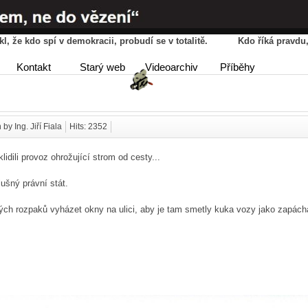
řekl, že kdo spí v demokracii, probudí se v totalitě. Kdo říká pravd
HOME
AGENDA
PŘÍBĚ
Kontakt
Starý web
Videoarchiv
Příběhy
DISKUSE
 by Ing. Jiří Fiala
Hits: 2352
lidili provoz ohrožující strom od cesty...
ušný právní stát.
ých rozpaků vyházet okny na ulici, aby je tam smetly kuka vozy jako zapácha