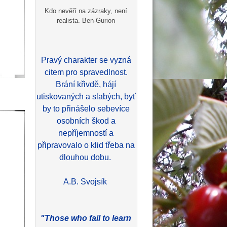
Kdo nevěří na zázraky, není
realista. Ben-Gurion
Pravý charakter se vyzná
citem pro spravedlnost.
Brání křivdě, hájí
utiskovaných a slabých, byť
by to přinášelo sebevíce
osobních škod a
nepříjemností a
připravovalo o klid třeba na
dlouhou dobu.
A.B. Svojsík
"Those who fail to learn