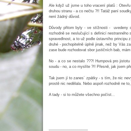
Ale když už jsme u toho vracení platů : Otevřu
druhou stranu - a co nečtu ?!! Tatáž paní soudky
není žádný důvod.
Důvody přitom byly - ve stížnosti - uvedeny 
rozhodně se neslučující s definicí nestrannéh
spravedlnost, a to už podle ústavního principu 
druhé - pochopitelně úplně jinak, než by Vás za 
zase bude rozhodovat sbor justičních bab, mám t
No - a co se nestalo ???! Humpová pro jistotu
soudu - no, a co myslíte ?!! Přesně, jak jsem pře
Tak jsem jí to zanes´ zpátky - s tím, že nic nev
prostě nic nedělala. Nebo aspoň rozhodně ne to,
A tady - si to můžete všechno počíst...
___________________