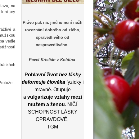
ltavu, na
 k ní prý
Právo pak nic jiného není nežli
ážlivé a
rozeznání dobrého od zlého,
 mužskou
spravedlivého od
aba vedle
nespravedlivého.
stížnosti
Pavel Kristián z Koldína
tránkách
Pohlavní život
bez lásky
deformuje člověka
fyzicky i
Protože -
mravně. Otupuje
a
vulgarizuje vztahy mezi
mužem a ženou.
NIČÍ
SCHOPNOST LÁSKY
OPRAVDOVÉ.
TGM