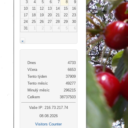
3
4
5
6
7
8
9
10
11
12
13
14
15
16
17
18
19
20
21
22
23
24
25
26
27
28
29
30
31
1
2
3
4
5
6
×
Dnes
4733
Včera
6653
Tento týden
37909
Tento měsíc
49277
Minulý měsíc
296215
Celkem
38737503
Vaše IP: 216.73.217.74
08.08.2026
Visitors Counter