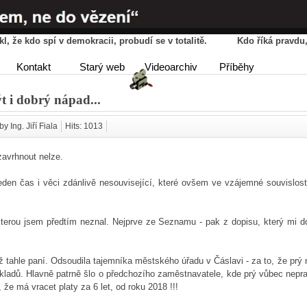
řekl, že kdo spí v demokracii, probudí se v totalitě. Kdo říká pravd
HOME
AGENDA
PŘÍBĚ
Kontakt
Starý web
Videoarchiv
Příběhy
DISKUSE
t i dobrý nápad...
by Ing. Jiří Fiala
Hits: 1013
 zavrhnout nelze.
jeden čas i věci zdánlivě nesouvisející, které ovšem ve vzájemné souvislost
erou jsem předtím neznal. Nejprve ze Seznamu - pak z dopisu, který mi do
 tahle paní. Odsoudila tajemníka městského úřadu v Čáslavi - za to, že prý 
kladů. Hlavně patrně šlo o předchozího zaměstnavatele, kde prý vůbec nepra
 že má vracet platy za 6 let, od roku 2018 !!!