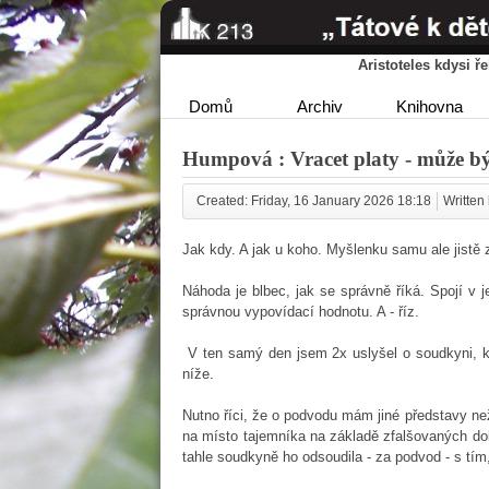
Aristoteles kdysi 
Domů
Archiv
Knihovna
Humpová : Vracet platy - může bý
Created: Friday, 16 January 2026 18:18
Written 
Jak kdy. A jak u koho. Myšlenku samu ale jistě
Náhoda je blbec, jak se správně říká. Spojí v 
správnou vypovídací hodnotu. A - říz.
V ten samý den jsem 2x uslyšel o soudkyni, kt
níže.
Nutno říci, že o podvodu mám jiné představy než
na místo tajemníka na základě zfalšovaných do
tahle soudkyně ho odsoudila - za podvod - s tím,