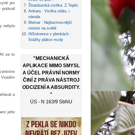
kyně jen
Štrasburská vizitka. Z Teplic
ký podvod
Ankara : Vizitka státu, i
národa
Metnar : Nejbezmocnější
by nebyla
ministr na světě
INSolvence v plenkách :
Srážky plátce mzdy
Ať se to
"MECHANICKÁ
APLIKACE MIMO SMYSL
centními
A ÚČEL PRÁVNÍ NORMY
?? Vsadím
ČINÍ Z PRÁVA NÁSTROJ
ODCIZENÍ A ABSURDITY.
"
lehávat a
ÚS - N 163/9 SbNU
ení jeho