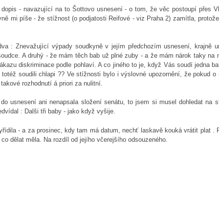
 dopis - navazující na to Šottovo usnesení - o tom, že věc postoupí přes V
ně mi píše - že stížnost (o podjatosti Reifové - viz Praha 2) zamítla, protože
dva : Znevažující výpady soudkyně v jejím předchozím usnesení, krajně ur
o soudce. A druhý - že mám těch bab už plné zuby - a že mám nárok taky na
zákazu diskriminace podle pohlaví. A co jiného to je, když Vás soudí jedna b
totéž soudili chlapi ?? Ve stížnosti bylo i výslovné upozornění, že pokud o 
akové rozhodnutí á priori za nulitní.
 do usnesení ani nenapsala složení senátu, to jsem si musel dohledat na s
dvídal : Dalši tři baby - jako když vyšije.
yřídila - a za prosinec, kdy tam má datum, nechť laskavě kouká vrátit plat . 
 co dělat měla. Na rozdíl od jejího včerejšího odsouzeného.