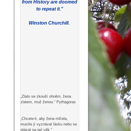
from History are doomed
to repeat it."
Winston Churchill.
„Zlato se zkouší ohněm, žena
zlatem, muž ženou.“ Pythagoras
„Chcete-li, aby žena mlčela,
musíte jí vyznávat lásku nebo se
otázat na její věk.“