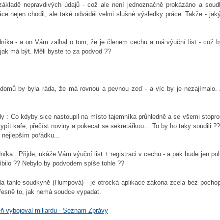
a základě nepravdivých údajů - což ale není jednoznačně prokázáno a soud
ráce nejen chodil, ale také odváděl velmi slušné výsledky práce. Takže - ja
dníka - a on Vám zalhal o tom, že je členem cechu a má výuční list - což 
 jak má být. Měli byste to za podvod ??
ů domů by byla ráda, že má rovnou a pevnou zeď - a víc by je nezajímalo. 
 : Co kdyby sice nastoupil na místo tajemníka průhledně a se všemi stopro
vypít kafe, přečíst noviny a pokecat se sekretářkou... To by ho taky soudili 
v nejlepším pořádku...
íka : Přijde, ukáže Vám výuční list + registraci v cechu - a pak bude jen po
líbilo ?? Nebylo by podvodem spíše tohle ??
dla tahle soudkyně (Humpová) - je otrocká aplikace zákona zcela bez pochop
řesně to, jak nemá soudce vypadat.
eň vybojoval miliardu - Seznam Zprávy