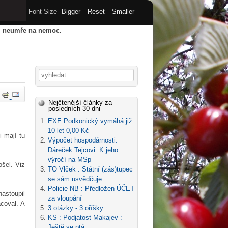
Font Size
Bigger
Reset
Smaller
u, neumře na nemoc.
HY
STARÝ WEB
ARCHIV
Vyhledávání
Nejčtenější články za
posledních 30 dni
EXE Podkonický vymáhá již
10 let 0,00 Kč
i mají tu
Výpočet hospodárnosti.
Dáreček Tejcovi. K jeho
výročí na MSp
šel. Viz
TO Vlček : Státní (zás)tupec
se sám usvědčuje
Policie NB : Předložen ÚČET
nastoupil
za vloupání
coval. A
3 otázky - 3 oříšky
KS : Podjatost Makajev :
Ještě se ptá...