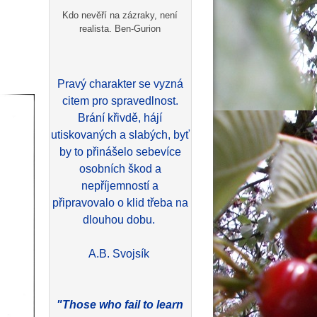
Kdo nevěří na zázraky, není
realista. Ben-Gurion
Pravý charakter se vyzná
citem pro spravedlnost.
Brání křivdě, hájí
utiskovaných a slabých, byť
by to přinášelo sebevíce
osobních škod a
nepříjemností a
připravovalo o klid třeba na
dlouhou dobu.
A.B. Svojsík
"Those who fail to learn