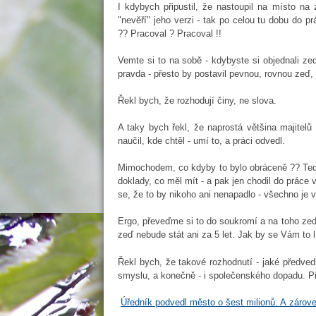
I kdybych připustil, že nastoupil na místo n
"nevěří" jeho verzi - tak po celou tu dobu do p
?? Pracoval ? Pracoval !!
Vemte si to na sobě - kdybyste si objednali ze
pravda - přesto by postavil pevnou, rovnou zeď,
Řekl bych, že rozhodují činy, ne slova.
A taky bych řekl, že naprostá většina majitel
naučil, kde chtěl - umí to, a práci odvedl.
Mimochodem, co kdyby to bylo obráceně ?? Tedy
doklady, co měl mít - a pak jen chodil do práce 
se, že to by nikoho ani nenapadlo - všechno je 
Ergo, převeďme si to do soukromí a na toho zedn
zeď nebude stát ani za 5 let. Jak by se Vám to 
Řekl bych, že takové rozhodnutí - jaké předve
smyslu, a konečně - i společenského dopadu. P
Úředník podvedl město o šest milionů. A zárov