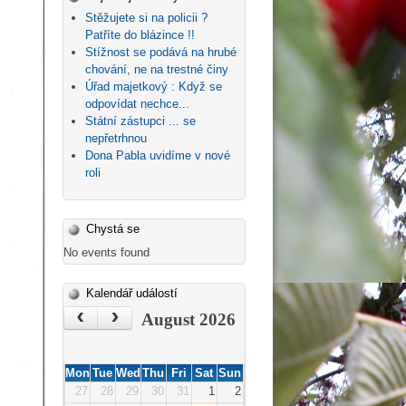
Stěžujete si na policii ?
Patříte do blázince !!
Stížnost se podává na hrubé
chování, ne na trestné činy
Úřad majetkový : Když se
odpovídat nechce...
Státní zástupci ... se
nepřetrhnou
Dona Pabla uvidíme v nové
roli
Chystá se
No events found
Kalendář událostí
‹
›
August 2026
Mon
Tue
Wed
Thu
Fri
Sat
Sun
27
28
29
30
31
1
2