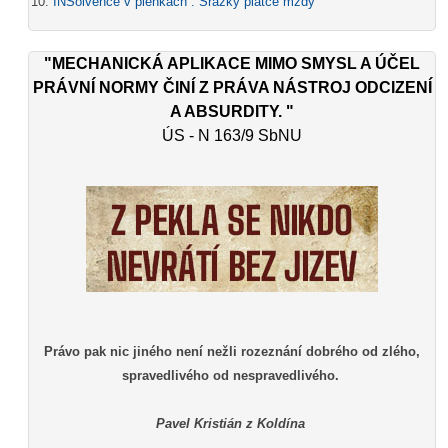
INSolvence v plenkách : Srážky plátce mzdy
"MECHANICKÁ APLIKACE MIMO SMYSL A ÚČEL
PRÁVNÍ NORMY ČINÍ Z PRÁVA NÁSTROJ ODCIZENÍ
A ABSURDITY. "
ÚS - N 163/9 SbNU
Právo pak nic jiného není nežli rozeznání dobrého od zlého,
spravedlivého od nespravedlivého.
Pavel Kristián z Koldína