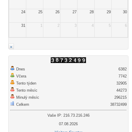
24
25
26
27
28
29
30
31
1
2
3
4
5
6
×
Dnes
6382
Včera
7742
Tento týden
32905
Tento měsíc
44273
Minulý měsíc
296215
Celkem
38732499
Vaše IP: 216.73.216.246
07.08.2026