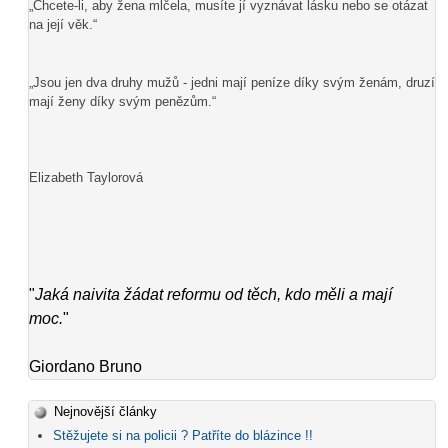
„Chcete-li, aby žena mlčela, musíte jí vyznávat lásku nebo se otázat
na její věk.“
„Jsou jen dva druhy mužů - jedni mají peníze díky svým ženám, druzí
mají ženy díky svým penězům.“
Elizabeth Taylorová
"
Jaká naivita žádat reformu od těch, kdo měli a mají
moc.
"
Giordano Bruno
Nejnovější články
Stěžujete si na policii ? Patříte do blázince !!