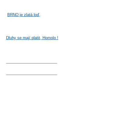
BRNO je zlatá loď,
Dluhy se mají platit, Homolo !
________________________
________________________