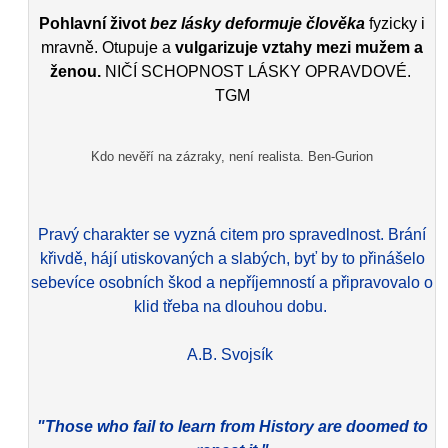
Pohlavní život
bez lásky deformuje člověka
fyzicky i
mravně. Otupuje a
vulgarizuje vztahy mezi mužem a
ženou.
NIČÍ SCHOPNOST LÁSKY OPRAVDOVÉ.
TGM
Kdo nevěří na zázraky, není realista. Ben-Gurion
Pravý charakter se vyzná citem pro spravedlnost. Brání
křivdě, hájí utiskovaných a slabých, byť by to přinášelo
sebevíce osobních škod a nepříjemností a připravovalo o
klid třeba na dlouhou dobu.
A.B. Svojsík
"Those who fail to learn from History are doomed to