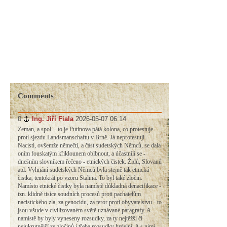
Comments
0
#
Ing. Jiří Fiala
2026-05-07 06:14
Zeman, a spol. - to je Putinova pátá kolona, co protestuje
proti sjezdu Landsmanschaftu v Brně. Já neprotestuji.
Nacisti, ovšemže němečtí, a část sudetských Němců, se dala
oním fouskatým křiklounem oblbnout, a účastnili se -
dnešním slovníkem řečeno - etnických čistek. Židů, Slovanů
atd. Vyhnání sudetských Němců byla stejně tak etnická
čistka, tentokrát po vzoru Stalina. To byl také zločin.
Namísto etnické čistky byla namístě důkladná denacifikace -
tzn. klidně tisíce soudních procesů proti pachatelům
nacistického zla, za genocidu, za teror proti obyvatelstvu - to
jsou všude v civilizovaném světě uznávané paragrafy. A
namístě by byly vyneseny rozsudky, za ty nejtěžší či
nejukrutnější ze zločinů i třeba rozsudky hrdelní. A s nimi