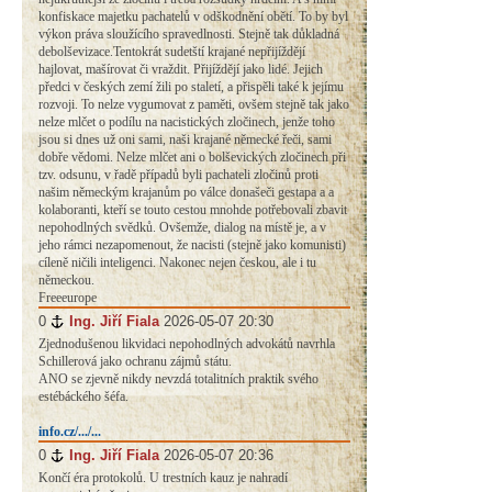
konfiskace majetku pachatelů v odškodnění obětí. To by byl
výkon práva sloužícího spravedlnosti. Stejně tak důkladná
debolševizace.Tentokrát sudetští krajané nepřijíždějí
hajlovat, mašírovat či vraždit. Přijíždějí jako lidé. Jejich
předci v českých zemí žili po staletí, a přispěli také k jejímu
rozvoji. To nelze vygumovat z paměti, ovšem stejně tak jako
nelze mlčet o podílu na nacistických zločinech, jenže toho
jsou si dnes už oni sami, naši krajané německé řeči, sami
dobře vědomi. Nelze mlčet ani o bolševických zločinech při
tzv. odsunu, v řadě případů byli pachateli zločinů proti
našim německým krajanům po válce donašeči gestapa a a
kolaboranti, kteří se touto cestou mnohde potřebovali zbavit
nepohodlných svědků. Ovšemže, dialog na místě je, a v
jeho rámci nezapomenout, že nacisti (stejně jako komunisti)
cíleně ničili inteligenci. Nakonec nejen českou, ale i tu
německou.
Freeeurope
0
#
Ing. Jiří Fiala
2026-05-07 20:30
Zjednodušenou likvidaci nepohodlných advokátů navrhla
Schillerová jako ochranu zájmů státu.
ANO se zjevně nikdy nevzdá totalitních praktik svého
estébáckého šéfa.
info.cz/.../...
0
#
Ing. Jiří Fiala
2026-05-07 20:36
Končí éra protokolů. U trestních kauz je nahradí