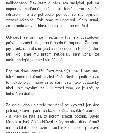
neškodného. Pak jsem o něm léta neslyšel, pak se
najednou nadšeně ohlásil, to když jsme založili
sdružení - a že potřebuje pomoc, že mu vyměřili
vysoké výživné. Tak jsme mu pomohli. Sám uznal,
že to mělo smysl, hlavu i patu, co jsme mu řekli.
Odvděčil se tím, že mezitím - tuším - vystudoval
práva - a začal nás, i mně osobně, napadat. Že jsme
prý zoufalci a blázni (podle sebe soudím tebe...). Jen
tak. Nic jsme mu přitom neudělali, sám uznal, že
naše tehdejší pomoc byla účinná.
Prý mu dnes vyměřili "rozumné výživné" i bez nás,
takže naše sdružení je zbytečné. Nevím, jestli mu za
to někdo platil, nebo si to sám vzal jako svazácký
úkol - ale myslím, že k ilustraci toho, co je zač, to
bohatě postačuje.
Za celou dobu historie sdružení se vyskytli jen dva
jedinci, kterým jsme prokazatelně a nezištně pomohli
- a kteří se nás za to potom snažili potopit. David
Macek a jistý Cikán NOvák z Nymburka, díky němuž
mi udělali domovní prohlídku pro přípravu