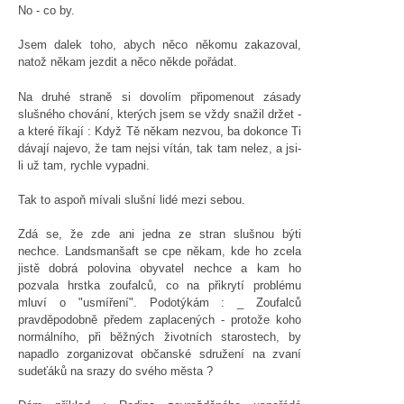
No - co by.
Jsem dalek toho, abych něco někomu zakazoval,
natož někam jezdit a něco někde pořádat.
Na druhé straně si dovolím připomenout zásady
slušného chování, kterých jsem se vždy snažil držet -
a které říkají : Když Tě někam nezvou, ba dokonce Ti
dávají najevo, že tam nejsi vítán, tak tam nelez, a jsi-
li už tam, rychle vypadni.
Tak to aspoň mívali slušní lidé mezi sebou.
Zdá se, že zde ani jedna ze stran slušnou býti
nechce. Landsmanšaft se cpe někam, kde ho zcela
jistě dobrá polovina obyvatel nechce a kam ho
pozvala hrstka zoufalců, co na přikrytí problému
mluví o "usmíření". Podotýkám : _ Zoufalců
pravděpodobně předem zaplacených - protože koho
normálního, při běžných životních starostech, by
napadlo zorganizovat občanské sdružení na zvaní
sudeťáků na srazy do svého města ?