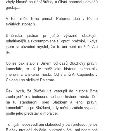
zbyly hlavně pouliční štětky a úlisní potomci udavačů
gestapa.
V tom mělo Brno primát. Potomci jdou v těchto
světlých stopách.
Brněnská justice je ještě výrazně ubožejší,
primitivnější a zkorumpovanější oproti pražské, i když
jsem si původně myslel, že to ani není možné. Ale
je.
Co se pak stalo s Brnem od časů Blažkovy právní
kanceláře, to už je totéž jako historie jakéhokoliv
jiného mafiánského města. Od slamů Al Caponeho v
Chicagu po sicilské Palermo.
Řekl bych, že Blažek už vstoupil do historie Brna
zcela jistě a v budoucnu se bude historie města dělit
na tu standardní, před Blažkem a jeho "právní
kanceláří" - a po Blažkovi, kdy město začalo vypadat
podle jeho představ o morálce.
Tu nijak nepozvedl ani slaboduchý pan profesor, jehož
Blažek protlačil do čela loutkové vlády, ani pochybná