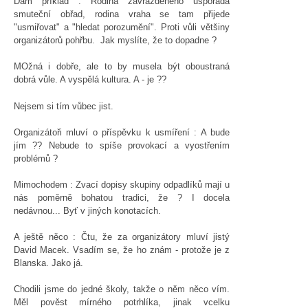
Dám příklad : Rodina zavražděného uspořádá
smuteční obřad, rodina vraha se tam přijede
"usmiřovat" a "hledat porozumění". Proti vůli většiny
organizátorů pohřbu. Jak myslíte, že to dopadne ?
MOžná i dobře, ale to by musela být oboustraná
dobrá vůle. A vyspělá kultura. A - je ??
Nejsem si tím vůbec jist.
Organizátoři mluví o příspěvku k usmíření : A bude
jím ?? Nebude to spíše provokací a vyostřením
problémů ?
Mimochodem : Zvací dopisy skupiny odpadlíků mají u
nás poměrně bohatou tradici, že ? I docela
nedávnou... Byť v jiných konotacích.
A ještě něco : Čtu, že za organizátory mluví jistý
David Macek. Vsadím se, že ho znám - protože je z
Blanska. Jako já.
Chodili jsme do jedné školy, takže o něm něco vím.
Měl pověst mírného potrhlíka, jinak vcelku