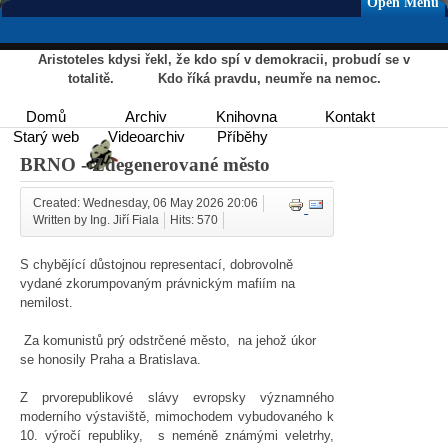
Open Menu
Aristoteles kdysi řekl, že kdo spí v demokracii, probudí se v
totalitě. Kdo říká pravdu, neumře na nemoc.
Domů
Archiv
Knihovna
Kontakt
Starý web
Videoarchiv
Příběhy
BRNO - Zdegenerované město
Created: Wednesday, 06 May 2026 20:06
Written by Ing. Jiří Fiala
Hits: 570
S chybějící důstojnou representací, dobrovolně
vydané zkorumpovaným právnickým mafiím na
nemilost.
Za komunistů prý odstrčené město, na jehož úkor
se honosily Praha a Bratislava.
Z prvorepublikové slávy evropsky významného
moderního výstaviště, mimochodem vybudovaného k
10. výročí republiky, s neméně známými veletrhy,