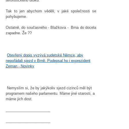
teroristického útoku.
Tak to jen abychom věděli, v jaké společnosti se
pohybujeme.
Ostatně, do současného - Blažkova - Brna do docela
zapadne. Že ??
Otevřený dopis vyzývá sudetské Němce, aby
nepořádali sjezd v Brně. Podepsal ho i exprezident
Zeman - Novinky
Nemyslím si, že by jakýkoliv sjezd cizinců měl být
programem našeho parlamentu. Máme jiné starosti, a
máme jich dost.
______________________
______________________