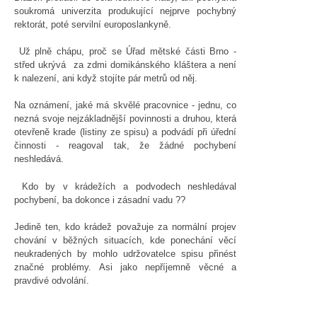
soukromá univerzita produkující nejprve pochybný
rektorát, poté servilní europoslankyně.
Už plně chápu, proč se Úřad mětské části Brno -
střed ukrývá za zdmi domikánského kláštera a není
k nalezení, ani když stojíte pár metrů od něj.
Na oznámení, jaké má skvělé pracovnice - jednu, co
nezná svoje nejzákladnější povinnosti a druhou, která
otevřeně krade (listiny ze spisu) a podvádí při úřední
činnosti - reagoval tak, že žádné pochybení
neshledává.
Kdo by v krádežích a podvodech neshledával
pochybení, ba dokonce i zásadní vadu ??
Jedině ten, kdo krádež považuje za normální projev
chování v běžných situacích, kde ponechání věcí
neukradených by mohlo udržovatelce spisu přinést
značné problémy. Asi jako nepříjemně věcné a
pravdivé odvolání.