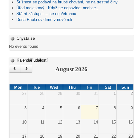
Stížnost se podává na hrubé chování, ne na trestné činy
Úřad majetkový : Když se odpovídat nechce...
Státní zástupci ... se nepřetrhnou
Dona Pabla uvidíme v nové roli
Chystá se
No events found
Kalendář událostí
‹
›
August 2026
Mon
Tue
Wed
Thu
Fri
Sat
Sun
27
28
29
30
31
1
2
3
4
5
6
7
8
9
10
11
12
13
14
15
16
17
18
19
20
21
22
23