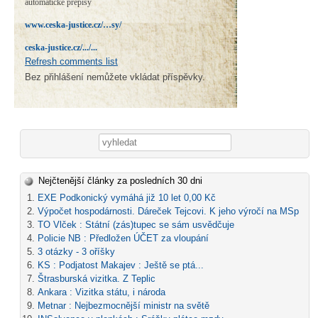
automatické přepisy
www.ceska-justice.cz/…sy/
ceska-justice.cz/.../...
Refresh comments list
Bez přihlášení nemůžete vkládat příspěvky.
Vyhledávání
Nejčtenější články za posledních 30 dni
EXE Podkonický vymáhá již 10 let 0,00 Kč
Výpočet hospodárnosti. Dáreček Tejcovi. K jeho výročí na MSp
TO Vlček : Státní (zás)tupec se sám usvědčuje
Policie NB : Předložen ÚČET za vloupání
3 otázky - 3 oříšky
KS : Podjatost Makajev : Ještě se ptá...
Štrasburská vizitka. Z Teplic
Ankara : Vizitka státu, i národa
Metnar : Nejbezmocnější ministr na světě