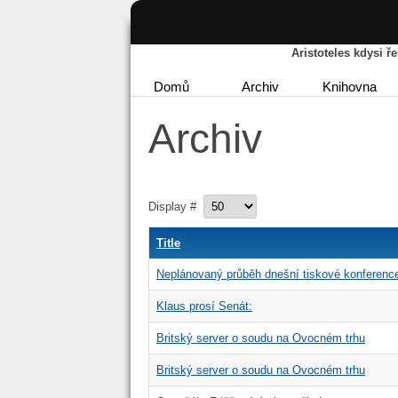
Aristoteles kdysi 
Domů
Archiv
Knihovna
Archiv
Display #
Title
Neplánovaný průběh dnešní tiskové konferen
Klaus prosí Senát:
Britský server o soudu na Ovocném trhu
Britský server o soudu na Ovocném trhu