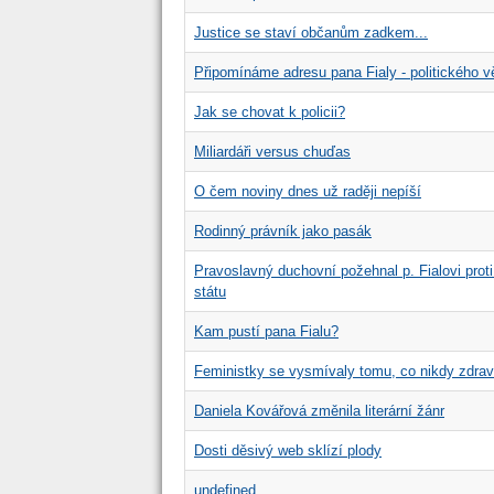
Justice se staví občanům zadkem...
Připomínáme adresu pana Fialy - politického 
Jak se chovat k policii?
Miliardáři versus chuďas
O čem noviny dnes už raději nepíší
Rodinný právník jako pasák
Pravoslavný duchovní požehnal p. Fialovi prot
státu
Kam pustí pana Fialu?
Feministky se vysmívaly tomu, co nikdy zdrav
Daniela Kovářová změnila literární žánr
Dosti děsivý web sklízí plody
undefined