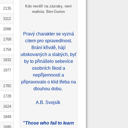
Kdo nevěří na zázraky, není
2135
realista. Ben-Gurion
3112
2096
Pravý charakter se vyzná
1768
citem pro spravedlnost.
Brání křivdě, hájí
1759
utiskovaných a slabých, byť
1832
by to přinášelo sebevíce
osobních škod a
1977
nepříjemností a
připravovalo o klid třeba na
1782
dlouhou dobu.
1728
A.B. Svojsík
1624
1849
"Those who fail to learn
1695