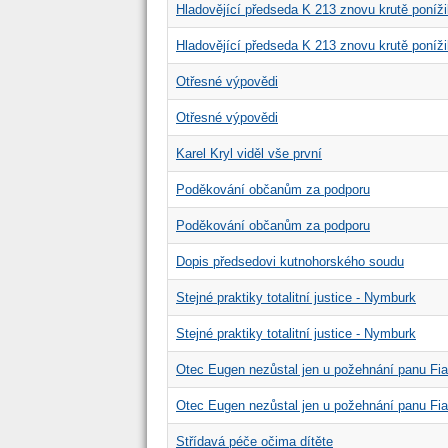
Hladovějící předseda K 213 znovu krutě ponížil
Hladovějící předseda K 213 znovu krutě ponížil
Otřesné výpovědi
Otřesné výpovědi
Karel Kryl viděl vše první
Poděkování občanům za podporu
Poděkování občanům za podporu
Dopis předsedovi kutnohorského soudu
Stejné praktiky totalitní justice - Nymburk
Stejné praktiky totalitní justice - Nymburk
Otec Eugen nezůstal jen u požehnání panu Fia
Otec Eugen nezůstal jen u požehnání panu Fia
Střídavá péče očima dítěte