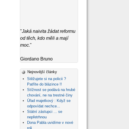
"
Jaká naivita žádat reformu
od těch, kdo měli a mají
moc.
"
Giordano Bruno
Nejnovější články
Stěžujete si na policii ?
Patříte do blázince !!
Stížnost se podává na hrubé
chování, ne na trestné činy
Úřad majetkový : Když se
odpovídat nechce...
Státní zástupci ... se
nepřetrhnou
Dona Pabla uvidíme v nové
roli