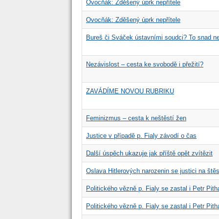
Ovocňák: Zděšený úprk nepřítele
Ovocňák: Zděšený úprk nepřítele
Bureš či Sváček ústavními soudci? To snad ne
Nezávislost – cesta ke svobodě i přežití?
ZAVÁDÍME NOVOU RUBRIKU
Feminizmus – cesta k neštěstí žen
Justice v případě p. Fialy závodí o čas
Další úspěch ukazuje jak příště opět zvítězit
Oslava Hitlerových narozenin se justici na štěs
Politického vězně p. Fialy se zastal i Petr Pith
Politického vězně p. Fialy se zastal i Petr Pith