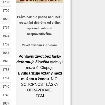
1737
1709
Právo pak nic jiného není nežli
1822
rozeznání dobrého od zlého,
1784
spravedlivého od
nespravedlivého.
1974
1702
Pavel Kristián z Koldína
1641
Pohlavní život
bez lásky
1995
deformuje člověka
fyzicky i
mravně. Otupuje
1758
a
vulgarizuje vztahy mezi
1714
mužem a ženou.
NIČÍ
SCHOPNOST LÁSKY
1740
OPRAVDOVÉ.
1748
TGM
1937