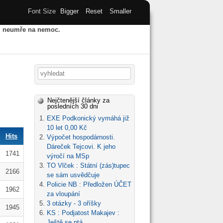
Font Size
Bigger
Reset
Smaller
u, neumře na nemoc.
HY
STARÝ WEB
ARCHIV
Vyhledávání
Nejčtenější články za
posledních 30 dni
EXE Podkonický vymáhá již
10 let 0,00 Kč
Hits
Výpočet hospodárnosti.
Dáreček Tejcovi. K jeho
1741
výročí na MSp
TO Vlček : Státní (zás)tupec
2166
se sám usvědčuje
Policie NB : Předložen ÚČET
1962
za vloupání
3 otázky - 3 oříšky
1945
KS : Podjatost Makajev :
Ještě se ptá...