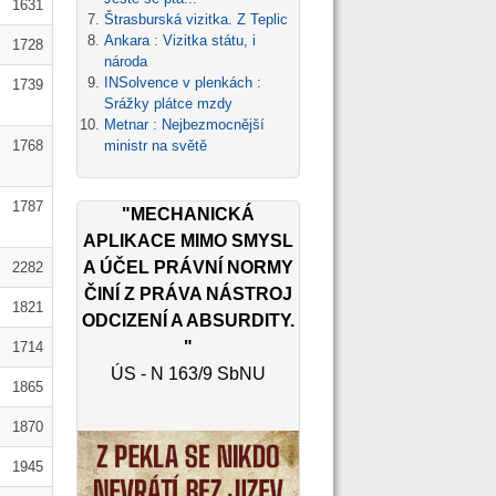
1631
Štrasburská vizitka. Z Teplic
Ankara : Vizitka státu, i
1728
národa
INSolvence v plenkách :
1739
Srážky plátce mzdy
Metnar : Nejbezmocnější
1768
ministr na světě
1787
"MECHANICKÁ
APLIKACE MIMO SMYSL
A ÚČEL PRÁVNÍ NORMY
2282
ČINÍ Z PRÁVA NÁSTROJ
1821
ODCIZENÍ A ABSURDITY.
"
1714
ÚS - N 163/9 SbNU
1865
1870
1945