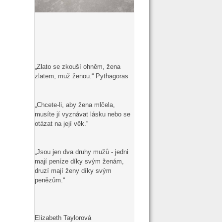
„Zlato se zkouší ohněm, žena
zlatem, muž ženou.“ Pythagoras
„Chcete-li, aby žena mlčela,
musíte jí vyznávat lásku nebo se
otázat na její věk.“
„Jsou jen dva druhy mužů - jedni
mají peníze díky svým ženám,
druzí mají ženy díky svým
penězům.“
Elizabeth Taylorová