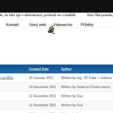
řekl, že kdo spí v demokracii, probudí se v totalitě. Kdo říká pravd
HOME
AGENDA
PŘÍBĚ
Kontakt
Starý web
Videoarchiv
Příběhy
DISKUSE
Created Date
Author
ce na MSp
20 January 2012
Written by Ing. Jiří Fiala + redakce
14 December 2011
Written by redakce+České noviny
11 November 2011
Written by Gun
11 November 2011
Written by Gun