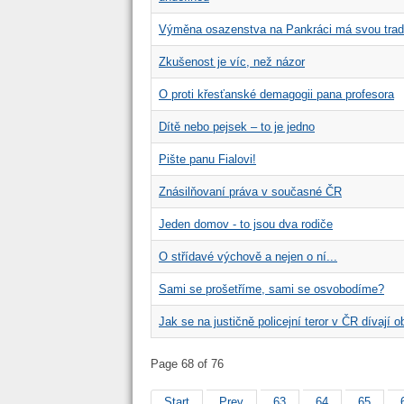
Výměna osazenstva na Pankráci má svou trad
Zkušenost je víc, než názor
O proti křesťanské demagogii pana profesora
Dítě nebo pejsek – to je jedno
Pište panu Fialovi!
Znásilňovaní práva v současné ČR
Jeden domov - to jsou dva rodiče
O střídavé výchově a nejen o ní...
Sami se prošetříme, sami se osvobodíme?
Jak se na justičně policejní teror v ČR dívají 
Page 68 of 76
Start
Prev
63
64
65