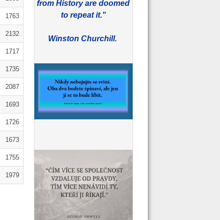
from History are doomed
to repeat it."
1763
2132
Winston Churchill.
1717
1735
2087
1693
1726
1673
1755
1979