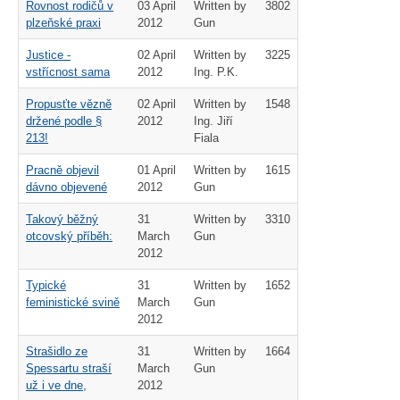
Rovnost rodičů v
03 April
Written by
3802
plzeňské praxi
2012
Gun
Justice -
02 April
Written by
3225
vstřícnost sama
2012
Ing. P.K.
Propusťte vězně
02 April
Written by
1548
držené podle §
2012
Ing. Jiří
213!
Fiala
Pracně objevil
01 April
Written by
1615
dávno objevené
2012
Gun
Takový běžný
31
Written by
3310
otcovský příběh:
March
Gun
2012
Typické
31
Written by
1652
feministické svině
March
Gun
2012
Strašidlo ze
31
Written by
1664
Spessartu straší
March
Gun
už i ve dne,
2012