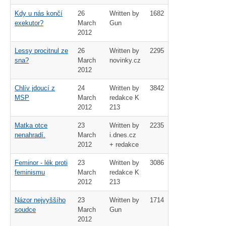
Kdy u nás končí
26
Written by
1682
exekutor?
March
Gun
2012
Lessy procitnul ze
26
Written by
2295
sna?
March
novinky.cz
2012
Chlív jdoucí z
24
Written by
3842
MSP
March
redakce K
2012
213
Matka otce
23
Written by
2235
nenahradí.
March
i.dnes.cz
2012
+ redakce
Feminor - lék proti
23
Written by
3086
feminismu
March
redakce K
2012
213
Názor nejvyššího
23
Written by
1714
soudce
March
Gun
2012