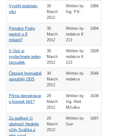
Vystihl podstatu
30
Written by
1886
věci
March
Ing. P.K.
2012
Primátor Prahy
30
Written by
1994
nestojí o 8
March
redakce K
miliard?
2012
213
V Ústí si
30
Written by
1928
vyslechnete jeden
March
redakce K
rozsudek,
2012
213
Členové hromadně
30
Written by
2046
opouštějí ODS
March
redakce
2012
Přímá demokracie
29
Written by
1638
o kousek blíž?
March
Ing. Aleš
2012
Mičulka
Za podlostí či
29
Written by
1897
ubohostí hledejte
March
Gun
vždy Sváčka a
2012
jeho soud