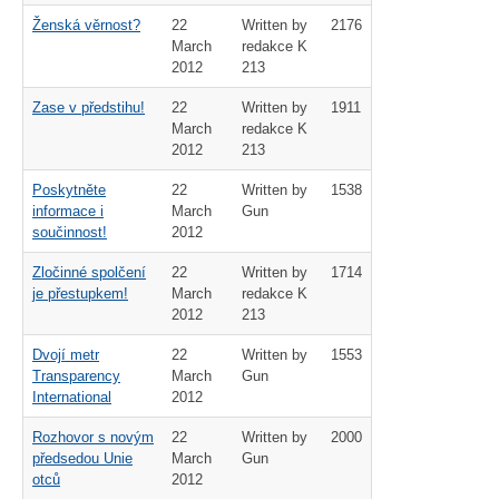
Ženská věrnost?
22
Written by
2176
March
redakce K
2012
213
Zase v předstihu!
22
Written by
1911
March
redakce K
2012
213
Poskytněte
22
Written by
1538
informace i
March
Gun
součinnost!
2012
Zločinné spolčení
22
Written by
1714
je přestupkem!
March
redakce K
2012
213
Dvojí metr
22
Written by
1553
Transparency
March
Gun
International
2012
Rozhovor s novým
22
Written by
2000
předsedou Unie
March
Gun
otců
2012