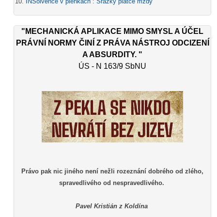
INSolvence v plenkách : Srážky plátce mzdy
"MECHANICKÁ APLIKACE MIMO SMYSL A ÚČEL
PRÁVNÍ NORMY ČINÍ Z PRÁVA NÁSTROJ ODCIZENÍ
A ABSURDITY. "
ÚS - N 163/9 SbNU
Právo pak nic jiného není nežli rozeznání dobrého od zlého,
spravedlivého od nespravedlivého.
Pavel Kristián z Koldína