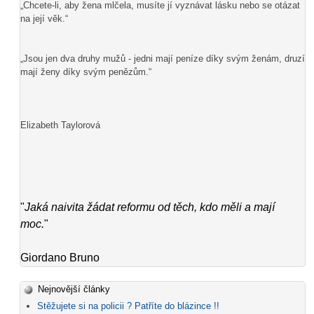
„Chcete-li, aby žena mlčela, musíte jí vyznávat lásku nebo se otázat
na její věk.“
„Jsou jen dva druhy mužů - jedni mají peníze díky svým ženám, druzí
mají ženy díky svým penězům.“
Elizabeth Taylorová
"
Jaká naivita žádat reformu od těch, kdo měli a mají
moc.
"
Giordano Bruno
Nejnovější články
Stěžujete si na policii ? Patříte do blázince !!