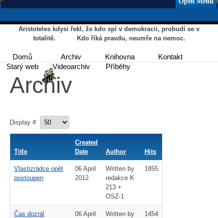
Open Menu
Aristoteles kdysi řekl, že kdo spí v demokracii, probudí se v
totalitě. Kdo říká pravdu, neumře na nemoc.
Domů
Archiv
Knihovna
Kontakt
Starý web
Videoarchiv
Příběhy
Archiv
Display #
Created
Title
Date
Author
Hits
Vlastizrádce opět
06 April
Written by
1855
postoupen
2012
redakce K
213 +
OSZ-1
Čas dozrál
06 April
Written by
1454