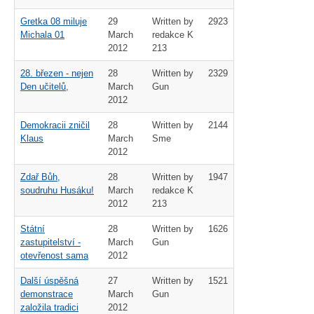
Gretka 08 miluje
29
Written by
2923
Michala 01
March
redakce K
2012
213
28. březen - nejen
28
Written by
2329
Den učitelů,
March
Gun
2012
Demokracii zničil
28
Written by
2144
Klaus
March
Sme
2012
Zdař Bůh,
28
Written by
1947
soudruhu Husáku!
March
redakce K
2012
213
Státní
28
Written by
1626
zastupitelství -
March
Gun
otevřenost sama
2012
Další úspěšná
27
Written by
1521
demonstrace
March
Gun
založila tradici
2012