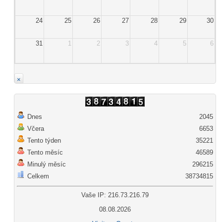
24
25
26
27
28
29
30
31
1
2
3
4
5
6
×
Dnes
2045
Včera
6653
Tento týden
35221
Tento měsíc
46589
Minulý měsíc
296215
Celkem
38734815
Vaše IP: 216.73.216.79
08.08.2026