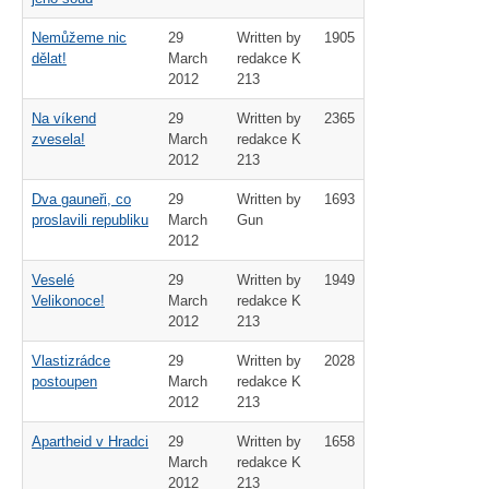
Nemůžeme nic
29
Written by
1905
dělat!
March
redakce K
2012
213
Na víkend
29
Written by
2365
zvesela!
March
redakce K
2012
213
Dva gauneři, co
29
Written by
1693
proslavili republiku
March
Gun
2012
Veselé
29
Written by
1949
Velikonoce!
March
redakce K
2012
213
Vlastizrádce
29
Written by
2028
postoupen
March
redakce K
2012
213
Apartheid v Hradci
29
Written by
1658
March
redakce K
2012
213