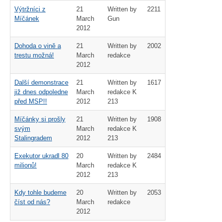
Výtržníci z
21
Written by
2211
Míčánek
March
Gun
2012
Dohoda o vině a
21
Written by
2002
trestu možná!
March
redakce
2012
Další demonstrace
21
Written by
1617
již dnes odpoledne
March
redakce K
před MSP!!
2012
213
Míčánky si prošly
21
Written by
1908
svým
March
redakce K
Stalingradem
2012
213
Exekutor ukradl 80
20
Written by
2484
milionů!
March
redakce K
2012
213
Kdy tohle budeme
20
Written by
2053
číst od nás?
March
redakce
2012