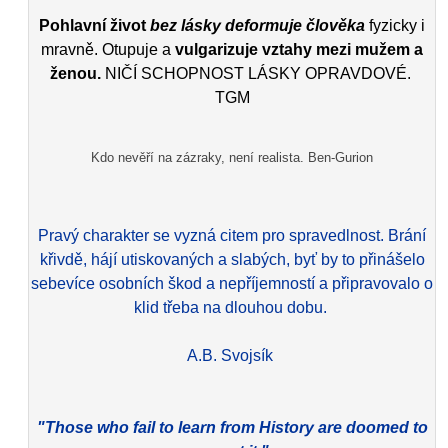
Pohlavní život
bez lásky deformuje člověka
fyzicky i
mravně. Otupuje a
vulgarizuje vztahy mezi mužem a
ženou.
NIČÍ SCHOPNOST LÁSKY OPRAVDOVÉ.
TGM
Kdo nevěří na zázraky, není realista. Ben-Gurion
Pravý charakter se vyzná citem pro spravedlnost. Brání
křivdě, hájí utiskovaných a slabých, byť by to přinášelo
sebevíce osobních škod a nepříjemností a připravovalo o
klid třeba na dlouhou dobu.
A.B. Svojsík
"Those who fail to learn from History are doomed to