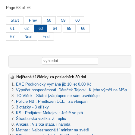
Page 63 of 76
Start
Prev
58
59
60
61
62
63
64
65
66
67
Next
End
Vyhledávání
Nejčtenější články za posledních 30 dni
EXE Podkonický vymáhá již 10 let 0,00 Kč
Výpočet hospodárnosti. Dáreček Tejcovi. K jeho výročí na MSp
TO Vlček : Státní (zás)tupec se sám usvědčuje
Policie NB : Předložen ÚČET za vloupání
3 otázky - 3 oříšky
KS : Podjatost Makajev : Ještě se ptá...
Štrasburská vizitka. Z Teplic
Ankara : Vizitka státu, i národa
Metnar : Nejbezmocnější ministr na světě