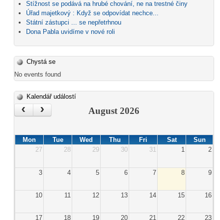
Stížnost se podává na hrubé chování, ne na trestné činy
Úřad majetkový : Když se odpovídat nechce...
Státní zástupci ... se nepřetrhnou
Dona Pabla uvidíme v nové roli
Chystá se
No events found
Kalendář událostí
‹
›
August 2026
Mon
Tue
Wed
Thu
Fri
Sat
Sun
27
28
29
30
31
1
2
3
4
5
6
7
8
9
10
11
12
13
14
15
16
17
18
19
20
21
22
23