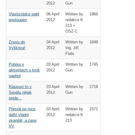
2012
Gun
Vlastizrádce opět
06 April
Written by
1966
postoupen
2012
redakce K
213 +
OSZ-1
Znovu do
04 April
Written by
1649
Vyškova!
2012
Ing. Jiří
Fiala
Polsko v
03 April
Written by
1745
alimentech o krok
2012
Gun
napřed
Klausovi to v
03 April
Written by
1718
Senátu nějak
2012
Gun
nejde...
Přesně po roce
03 April
Written by
1571
další vládní
2012
redakce K
skandál, a zase
213
VV