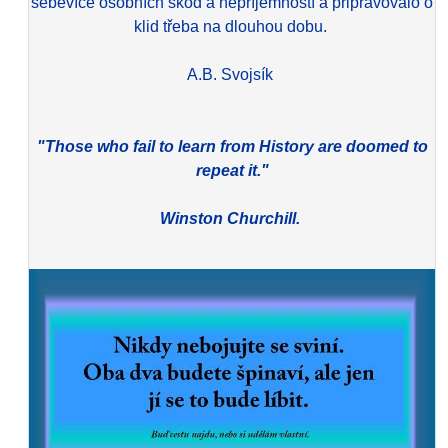
sebevíce osobních škod a nepříjemností a připravovalo o
klid třeba na dlouhou dobu.
A.B. Svojsík
"Those who fail to learn from History are doomed to
repeat it."
Winston Churchill.