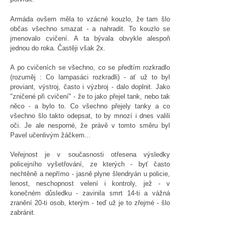
Armáda ovšem měla to vzácné kouzlo, že tam šlo
občas všechno smazat - a nahradit. To kouzlo se
jmenovalo cvičení. A ta bývala obvykle alespoň
jednou do roka. Častěji však 2x.
A po cvičeních se všechno, co se předtím rozkradlo
(rozuměj : Co lampasáci rozkradli) - ať už to byl
proviant, výstroj, často i výzbroj - dalo doplnit. Jako
"zničené při cvičení" - že to jako přejel tank, nebo tak
něco - a bylo to. Co všechno přejely tanky a co
všechno šlo takto odepsat, to by mnozí i dnes valili
oči. Je ale nesporné, že právě v tomto směru byl
Pavel učenlivým žáčkem...
Veřejnost je v současnosti otřesena výsledky
policejního vyšetřování, ze kterých - byť často
nechtěně a nepřímo - jasně plyne šlendryán u policie,
lenost, neschopnost velení i kontroly, jež - v
konečném důsledku - zavinila smrt 14-ti a vážná
zranění 20-ti osob, kterým - teď už je to zřejmé - šlo
zabránit.