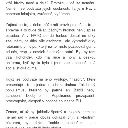
vrší hříchy nové a další. Protože - lidé se nemění.
Nemění se podstata jejich osobnosti, ta je u Pavla
naprosto lokajská, zvrácená, vyčůraná.
Zajímá ho to, z čeho může mít právě prospěch, to je
správné a to bude dělat. Žádným hrdinou není, spíše
ostudou. A v NATO se do funkce dostal ne díky
zásluhám, ne díky síle osobnosti, ale výhradně díky
rotačnímu principu, který na to místo požadoval gumu
od nás, resp. z nových členských států. Byli by tam
vzali kohokoliv, kdo má ruce a nohy a českou
uniformu, byť by to byla i jinak zcela nepoužitelná
socialistická guma.
Když se podíváte na jeho výstupy, "názory", které
presentuje - to je jedna ostuda za druhou. Tak hrubý
populismus, kterého by patrně ani Babiš nebyl
schopen. Dodejme : Populismus prozápadní,
proevropský, alespoň v podobě současné EU.
Zeman, ať už byl jakkoliv špatný a jakkoliv jsem ho
neměl rád - přece občas dokázal přijít s vlastním
názorem, byť blbým. Tenhle - papoušek - jen