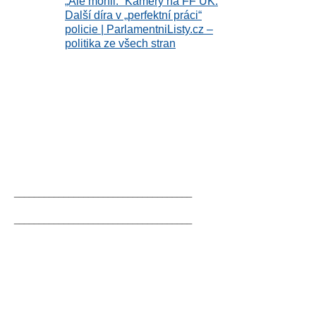
„Ale mohli.“ Kamery na FF UK:
Další díra v „perfektní práci“
policie | ParlamentniListy.cz –
politika ze všech stran
____________________________________
____________________________________