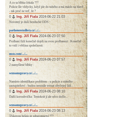
A co ta blbka čekala ???
Policie lže vždycky, když jde do tuhého a má máslo na hlavě
- tak proč ne teď, že ?
0
#
Ing. Jiří Fiala
2024-06-22 21:03
Novotný je duší bezduché ODS :
parlamentnilisty.cz/.../...
0
#
Ing. Jiří Fiala
2024-06-23 07:50
Prolhaní fízli konečně dojeli na svou prolhanost : Konečně
to vidí i většina společnosti :
msn.com/.../...
0
#
Ing. Jiří Fiala
2024-06-23 07:57
2 namyšlené blbky :
seznamzpravy.cz/.../...
Namísto identifikace problému - u policie a státního
zastupitelství - budou neustále trestat obyčejný lidi...
0
#
Ing. Jiří Fiala
2024-06-23 08:10
Další korouhvička: Tentokrát jí ale něco došlo...
seznamzpravy.cz/.../...
0
#
Ing. Jiří Fiala
2024-06-23 08:13
TAkovou hrůzu ze zdravotnictví ???