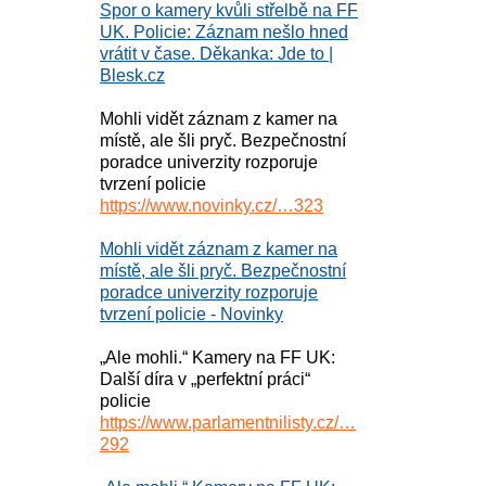
Spor o kamery kvůli střelbě na FF
UK. Policie: Záznam nešlo hned
vrátit v čase. Děkanka: Jde to |
Blesk.cz
Mohli vidět záznam z kamer na
místě, ale šli pryč. Bezpečnostní
poradce univerzity rozporuje
tvrzení policie
https://www.novinky.cz/…323
Mohli vidět záznam z kamer na
místě, ale šli pryč. Bezpečnostní
poradce univerzity rozporuje
tvrzení policie - Novinky
„Ale mohli.“ Kamery na FF UK:
Další díra v „perfektní práci“
policie
https://www.parlamentnilisty.cz/…
292