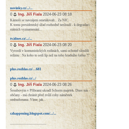
novinky.cz/.../...
0
#
Ing. Jiří Fiala
2024-06-23 08:18
Kámoši se navzájem ometálovali... Za NIC.
K tomu presidentský úřad rozhodně neslouží - k degradaci
státních vyznamenání...
tv.idnes.cz/.../...
0
#
Ing. Jiří Fiala
2024-06-23 08:20
Vyrostli v komunistických rodinách, sami ochotně sloužili
režimu : Na koho to sedí líp než na toho hradního šaška ??
plus.rozhlas.cz/…681
plus.rozhlas.cz/.../
0
#
Ing. Jiří Fiala
2024-06-23 08:26
Šroubovým v Příbrami ukradl Schorm majetek. Dnes nás -
občany - má chránit před zvůlí coby náměstek
ombudsmana. Víme, jak...
czhappening.blogspot.com/.../...
_____________________