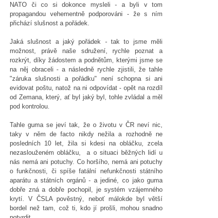
NATO či co si dokonce mysleli - a byli v tom
propagandou vehementně podporováni - že s ním
přichází slušnost a pořádek.
Jaká slušnost a jaký pořádek - tak to jsme měli
možnost, právě naše sdružení, rychle poznat a
rozkrýt, díky žádostem a podnětům, kterými jsme se
na něj obraceli - a následně rychle zjistili, že tahle
"záruka slušnosti a pořádku" není schopna si ani
evidovat poštu, natož na ni odpovídat - opět na rozdíl
od Zemana, který, ať byl jaký byl, tohle zvládal a měl
pod kontrolou.
Tahle guma se jeví tak, že o životu v ČR neví nic,
taky v něm de facto nikdy nežila a rozhodně ne
posledních 10 let, žila si kdesi na obláčku, zcela
nezaslouženém obláčku, a o situaci běžných lidí u
nás nemá ani potuchy. Co horšího, nemá ani potuchy
o funkčnosti, či spíše fatální nefunkčnosti státního
aparátu a státních orgánů - a jediné, co jako guma
dobře zná a dobře pochopil, je systém vzájemného
krytí. V ČSLA pověstný, neboť málokde byl větší
bordel než tam, což ti, kdo jí prošli, mohou snadno
potvrdit.