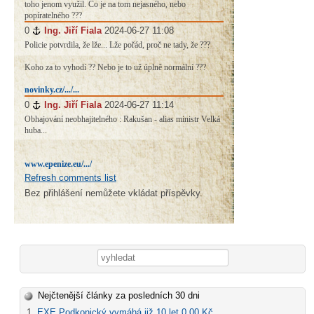
toho jenom využil. Co je na tom nejasného, nebo
popíratelného ???
0
#
Ing. Jiří Fiala
2024-06-27 11:08
Policie potvrdila, že lže... Lže pořád, proč ne tady, že ???
Koho za to vyhodí ?? Nebo je to už úplně normální ???
novinky.cz/.../...
0
#
Ing. Jiří Fiala
2024-06-27 11:14
Obhajování neobhajitelného : Rakušan - alias ministr Velká
huba...
www.epenize.eu/.../
Refresh comments list
Bez přihlášení nemůžete vkládat příspěvky.
Vyhledávání
Nejčtenější články za posledních 30 dni
EXE Podkonický vymáhá již 10 let 0,00 Kč