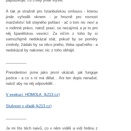
papouškuje, co chtějí jinde slyšet.
A tak je strašně pro Istanbulskou smlouvu - kterou
jinde vyhodili oknem - je hrozně pro rovnost
manželství lidí stejného pohlaví - ač o tom nic neví a
o rodinné právo, natož praxi, se nezajímá a je to pro
něj španělskou vesnicí. Za ničím z toho by si
samozřejmě nedokázal stát, pokud by se poměry
změnily, žádalo by se něco jiného, třeba opačného - a
nedokázal by nakonec nic z toho obhájit.
__________
Presidentovi jsme jako první ukázali, jak funguje
justice - a co s ní má dělat... Ani ten dopis nenašel,
natož aby na něj odpověděl...
V exekuci. HOMOLA. (k213.cz)
Slušnost v úřadě (k213.cz)
__________
Je mi líto těch naivů, co v něm viděli a vidí hrdinu z