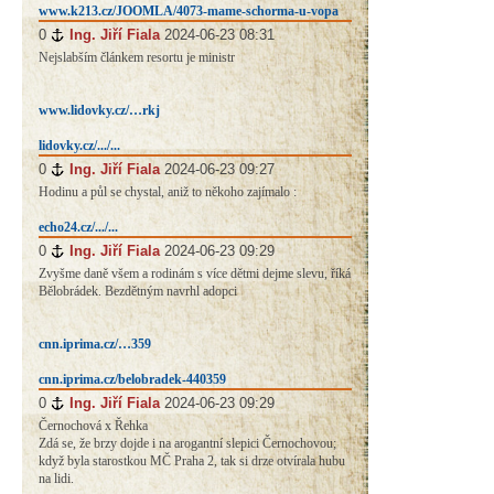
www.k213.cz/JOOMLA/4073-mame-schorma-u-vopa
0
#
Ing. Jiří Fiala
2024-06-23 08:31
Nejslabším článkem resortu je ministr
www.lidovky.cz/…rkj
lidovky.cz/.../...
0
#
Ing. Jiří Fiala
2024-06-23 09:27
Hodinu a půl se chystal, aniž to někoho zajímalo :
echo24.cz/.../...
0
#
Ing. Jiří Fiala
2024-06-23 09:29
Zvyšme daně všem a rodinám s více dětmi dejme slevu, říká
Bělobrádek. Bezdětným navrhl adopci
cnn.iprima.cz/…359
cnn.iprima.cz/belobradek-440359
0
#
Ing. Jiří Fiala
2024-06-23 09:29
Černochová x Řehka
Zdá se, že brzy dojde i na arogantní slepici Černochovou;
když byla starostkou MČ Praha 2, tak si drze otvírala hubu
na lidi.