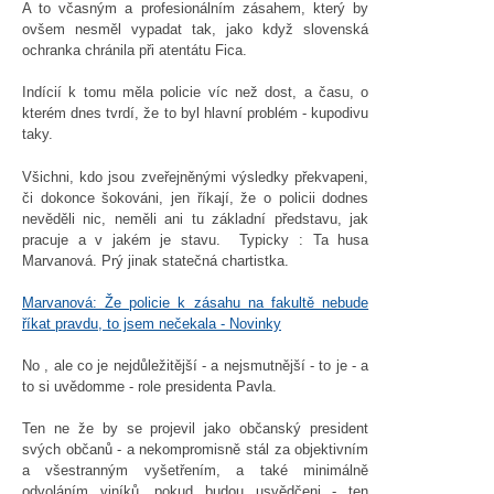
A to včasným a profesionálním zásahem, který by
ovšem nesměl vypadat tak, jako když slovenská
ochranka chránila při atentátu Fica.
Indícií k tomu měla policie víc než dost, a času, o
kterém dnes tvrdí, že to byl hlavní problém - kupodivu
taky.
Všichni, kdo jsou zveřejněnými výsledky překvapeni,
či dokonce šokováni, jen říkají, že o policii dodnes
nevěděli nic, neměli ani tu základní představu, jak
pracuje a v jakém je stavu. Typicky : Ta husa
Marvanová. Prý jinak statečná chartistka.
Marvanová: Že policie k zásahu na fakultě nebude
říkat pravdu, to jsem nečekala - Novinky
No , ale co je nejdůležitější - a nejsmutnější - to je - a
to si uvědomme - role presidenta Pavla.
Ten ne že by se projevil jako občanský president
svých občanů - a nekompromisně stál za objektivním
a všestranným vyšetřením, a také minimálně
odvoláním viníků, pokud budou usvědčeni - ten