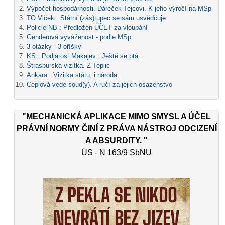
Výpočet hospodárnosti. Dáreček Tejcovi. K jeho výročí na MSp
TO Vlček : Státní (zás)tupec se sám usvědčuje
Policie NB : Předložen ÚČET za vloupání
Genderová vyváženost - podle MSp
3 otázky - 3 oříšky
KS : Podjatost Makajev : Ještě se ptá...
Štrasburská vizitka. Z Teplic
Ankara : Vizitka státu, i národa
Ceplová vede soud(y). A ručí za jejich osazenstvo
"MECHANICKÁ APLIKACE MIMO SMYSL A ÚČEL
PRÁVNÍ NORMY ČINÍ Z PRÁVA NÁSTROJ ODCIZENÍ
A ABSURDITY. "
ÚS - N 163/9 SbNU