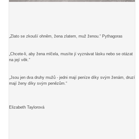
„Zlato se zkouší ohněm, žena zlatem, muž ženou.“ Pythagoras
„Chcete-li, aby žena mlčela, musíte jí vyznávat lásku nebo se otázat
na její věk.“
„Jsou jen dva druhy mužů - jedni mají peníze díky svým ženám, druzí
mají ženy díky svým penězům.“
Elizabeth Taylorová