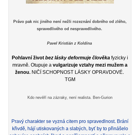
Právo pak nic jiného není nežli rozeznání dobrého od zlého,
spravedlivého od nespravedlivého.
Pavel Kristián z Koldína
Pohlavní život
bez lásky deformuje člověka
fyzicky i
mravně. Otupuje a
vulgarizuje vztahy mezi mužem a
ženou.
NIČÍ SCHOPNOST LÁSKY OPRAVDOVÉ.
TGM
Kdo nevěří na zázraky, není realista. Ben-Gurion
Pravý charakter se vyzná citem pro spravedlnost. Brání
křivdě, hájí utiskovaných a slabých, byť by to přinášelo