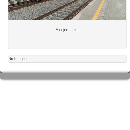
A nejen tam...
No Images