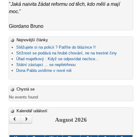
"
Jaká naivita žádat reformu od těch, kdo měli a mají
moc.
"
Giordano Bruno
Nejnovější články
Stěžujete si na policii ? Patříte do blázince !!
Stížnost se podává na hrubé chování, ne na trestné činy
Úřad majetkový : Když se odpovídat nechce...
Státní zástupci ... se nepřetrhnou
Dona Pabla uvidíme v nové roli
Chystá se
No events found
Kalendář událostí
‹
›
August 2026