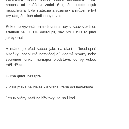
naopak od začátku věděl (!!!), že policie nijak
nepochybila, byla statečná a včasná - a můžeme být
prý rádi, že těch obětí nebylo víc...
Pokud je vyzýván ministr vnitra, aby v souvislosti se
střelbou na FF UK odstoupil, pak pro Pavla to platí
jakbysmet.
A máme je před sebou jako na dlani : Neschopné
blbečky, absolutně nezvládající vlastní resorty nebo
svěřenou funkci, nemající představu, co by vůbec
měli dělat.
Guma gumu nezapře.
Z osla ptáka neuděláš - a vrána vráně oči nevyklove.
Jen ty vrány patří na hřbitovy, ne na Hrad.
___________________________________
___________________________________