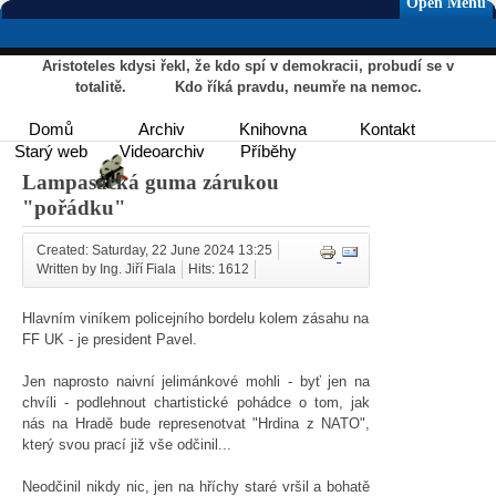
Open Menu
Aristoteles kdysi řekl, že kdo spí v demokracii, probudí se v
totalitě. Kdo říká pravdu, neumře na nemoc.
Domů
Archiv
Knihovna
Kontakt
Starý web
Videoarchiv
Příběhy
Lampasácká guma zárukou
"pořádku"
Created: Saturday, 22 June 2024 13:25
Written by Ing. Jiří Fiala
Hits: 1612
Hlavním viníkem policejního bordelu kolem zásahu na
FF UK - je president Pavel.
Jen naprosto naivní jelimánkové mohli - byť jen na
chvíli - podlehnout chartistické pohádce o tom, jak
nás na Hradě bude represenotvat "Hrdina z NATO",
který svou prací již vše odčinil...
Neodčinil nikdy nic, jen na hříchy staré vršil a bohatě