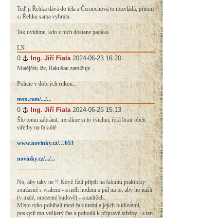
Teď ji Řehka dává do těla a Černochová to nezvládá, přitom
si Řehku sama vybrala.
Tak uvidíme, kdo z nich dostane padáka.
LN
0
#
Ing. Jiří Fiala
2024-06-23 16:20
Matějček lže, Rakušan zamlžuje...
Policie v dobrých rukou...
msn.com/.../...
0
#
Ing. Jiří Fiala
2024-06-25 15:13
Šlo tomu zabránit, myslíme si to všichni, řekl bratr oběti
střelby na fakultě
www.novinky.cz/…653
novinky.cz/.../...
_____________
No, aby taky ne !! Když fízli přijeli na fakultu prakticky
současně s vrahem - a měli hodinu a půl na to, aby ho našli
(v malé, omezené budově) - a zadrželi.
Místo toho pobíhali mezi fakultami a jejich budovami,
poskytli mu veškerý čas a pohodlí k přípravě střelby - a ten